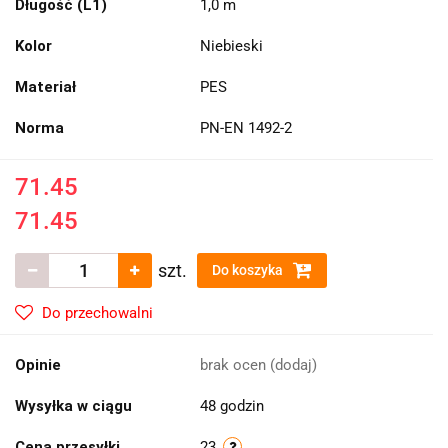
Długość (L1)
1,0 m
Kolor
Niebieski
Materiał
PES
Norma
PN-EN 1492-2
71.45
71.45
szt.
Do koszyka
Do przechowalni
Opinie
brak ocen
(dodaj)
Wysyłka w ciągu
48 godzin
Cena przesyłki
23