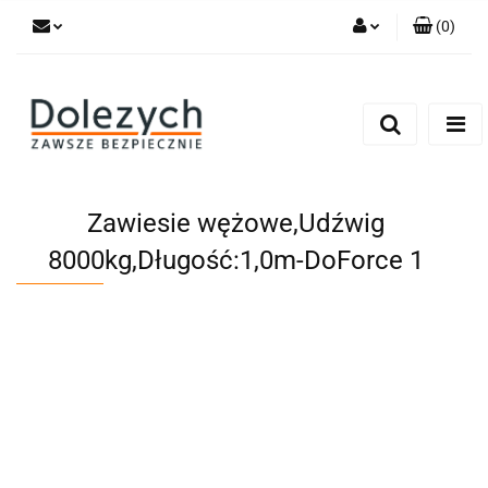
(
0
)
Zaloguj się
Zarejestruj się
Dodaj zgłoszenie
Zgody cookies
Zawiesie wężowe,Udźwig
8000kg,Długość:1,0m-DoForce 1