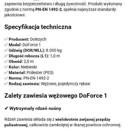
zapewnia bezpieczeństwo i długą żywotność. Produkt wykonany
zgodnie z normą
PN-EN 1492-2
, spełnia najwyższe standardy
jakościowe.
Specyfikacja techniczna
✅
Producent:
Dolezych
✅
Model:
DoForce 1
✅
Udźwig (DOR/WLL):
8.000 kg
✅
Długość robocza (L1):
1,0 m
✅
Obwód:
2,0 m
✅
Kolor:
Niebieski
✅
Materiał:
Poliester (PES)
✅
Norma:
PN-EN 1492-2
✅
Rodzaj zawiesia:
Wężowe, pojedynczy rękaw
Zalety zawiesia wężowego DoForce 1
✔ Wytrzymały rdzeń nośny
Rdzeń zawiesia składa się z
wielokrotnie zwijanej przędzy
poliestrowej
, całkowicie zamkniętej w tkanej powłoce ochronnej.