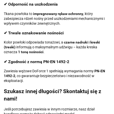
✔ Odporność na uszkodzenia
Tkana powłoka to
impregnowany rękaw ochronny
, który
zabezpiecza rdzeń nośny przed uszkodzeniami mechanicznymi i
wpływem czynników zewnętrznych.
✔ Trwałe oznakowanie nośności
Kolor powłoki odpowiada tonażowi, a
czarne nadruki i kreski
(treski)
informują o maksymalnym udźwigu – każda kreska
oznacza
1 tonę nośności
.
✔ Zgodność z normą PN-EN 1492-2
Zawiesia wężowe DoForce 1 spełniają wymagania normy
PN-EN
1492-2
, co gwarantuje bezpieczeństwo i niezawodność w
eksploatacji.
Szukasz innej długości? Skontaktuj się z
nami!
Jeśli potrzebujesz zawiesia w innym rozmiarze, nasz dział
handlowy pomoże dobrać odpowiedni model.