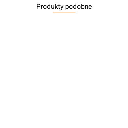
Produkty podobne
Zawiesie
Zawiesie
Zawiesie
wężowe,Udźwig
wężowe,Udźwig
wężowe,Udźwig
2000kg,Długość:4,0m-
2000kg,Długość:5,0m-
2000kg,Długość:
52.09
64.00
75.90
DoForce 1
DoForce 1
DoForce 1