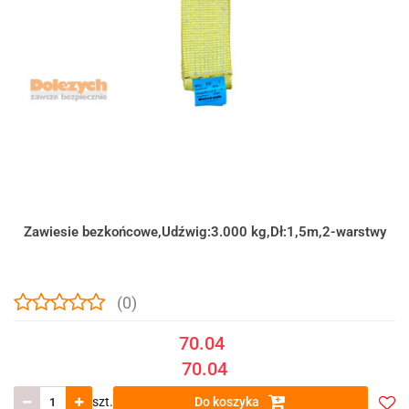
Zawiesie bezkońcowe,Udźwig:3.000 kg,Dł:1,5m,2-warstwy
(0)
70.04
70.04
szt.
Do koszyka