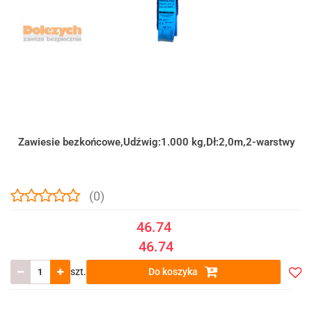
Zawiesie bezkońcowe,Udźwig:1.000 kg,Dł:2,0m,2-warstwy
(0)
46.74
46.74
szt.
Do koszyka
Do
prze