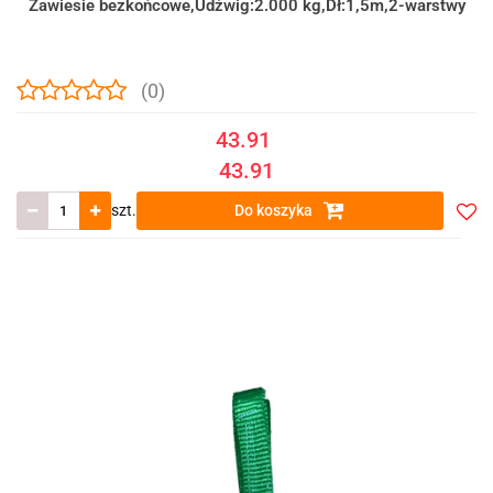
Zawiesie bezkońcowe,Udźwig:2.000 kg,Dł:1,5m,2-warstwy
(0)
43.91
43.91
szt.
Do koszyka
Do
prze