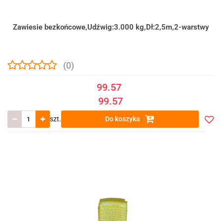
Zawiesie bezkońcowe,Udźwig:3.000 kg,Dł:2,5m,2-warstwy
(0)
99.57
99.57
szt.
Do koszyka
Do
prze