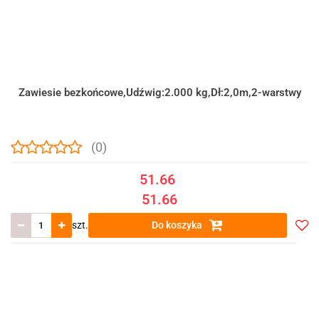
Zawiesie bezkońcowe,Udźwig:2.000 kg,Dł:2,0m,2-warstwy
(0)
51.66
51.66
szt.
Do koszyka
Do
prze