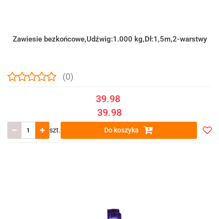
Zawiesie bezkońcowe,Udźwig:1.000 kg,Dł:1,5m,2-warstwy
(0)
39.98
39.98
szt.
Do koszyka
Do
prze