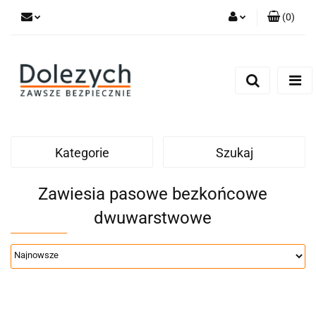
(
0
)
Zaloguj się
Zarejestruj się
Dodaj zgłoszenie
Zgody cookies
Kategorie
Szukaj
Zawiesia pasowe bezkońcowe
dwuwarstwowe