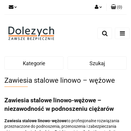
(
0
)
Zaloguj się
Zarejestruj się
Dodaj zgłoszenie
Zgody cookies
Kategorie
Szukaj
Zawiesia stalowe linowo – wężowe
Zawiesia stalowe linowo-wężowe –
niezawodność w podnoszeniu ciężarów
Zawiesia stalowe linowo-wężowe
to profesjonalne rozwiązania
przeznaczone do podnoszenia, przenoszenia i zabezpieczania