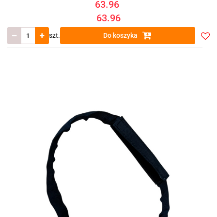
63.96
63.96
szt.
Do koszyka
Do
prze