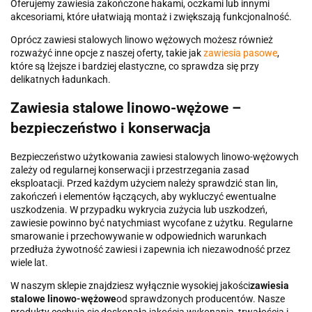
Oferujemy zawiesia zakończone hakami, oczkami lub innymi
akcesoriami, które ułatwiają montaż i zwiększają funkcjonalność.
Oprócz zawiesi stalowych linowo wężowych możesz również
rozważyć inne opcje z naszej oferty, takie jak
zawiesia pasowe
,
które są lżejsze i bardziej elastyczne, co sprawdza się przy
delikatnych ładunkach.
Zawiesia stalowe linowo-wężowe –
bezpieczeństwo i konserwacja
Bezpieczeństwo użytkowania zawiesi stalowych linowo-wężowych
zależy od regularnej konserwacji i przestrzegania zasad
eksploatacji. Przed każdym użyciem należy sprawdzić stan lin,
zakończeń i elementów łączących, aby wykluczyć ewentualne
uszkodzenia. W przypadku wykrycia zużycia lub uszkodzeń,
zawiesie powinno być natychmiast wycofane z użytku. Regularne
smarowanie i przechowywanie w odpowiednich warunkach
przedłuża żywotność zawiesi i zapewnia ich niezawodność przez
wiele lat.
W naszym sklepie znajdziesz
wyłącznie wysokiej jakości
zawiesia
stalowe linowo-wężowe
od sprawdzonych producentów. Nasze