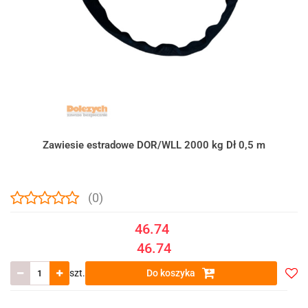
Zawiesie estradowe DOR/WLL 2000 kg Dł 0,5 m
(0)
46.74
46.74
szt.
Do koszyka
Do
prze