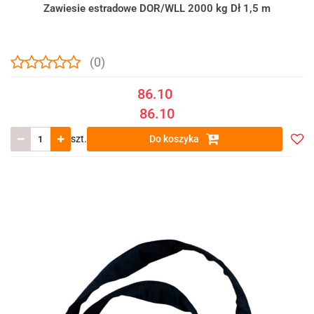
Zawiesie estradowe DOR/WLL 2000 kg Dł 1,5 m
(0)
86.10
86.10
szt.
Do koszyka
Do
prze