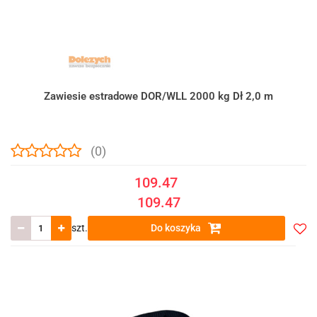
Zawiesie estradowe DOR/WLL 2000 kg Dł 2,0 m
(0)
109.47
109.47
szt.
Do koszyka
Do
prze