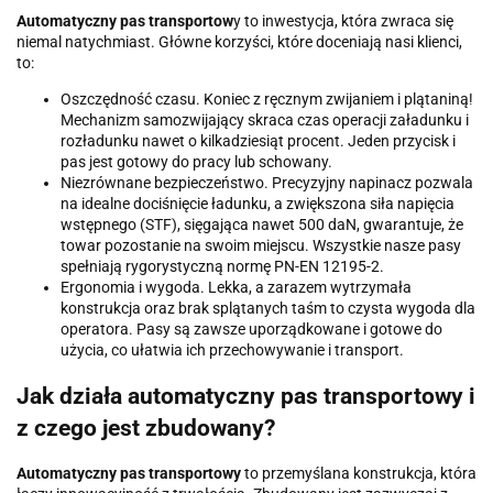
Automatyczny pas transportow
y to inwestycja, która zwraca się
niemal natychmiast. Główne korzyści, które doceniają nasi klienci,
to:
Oszczędność czasu. Koniec z ręcznym zwijaniem i plątaniną!
Mechanizm samozwijający skraca czas operacji załadunku i
rozładunku nawet o kilkadziesiąt procent. Jeden przycisk i
pas jest gotowy do pracy lub schowany.
Niezrównane bezpieczeństwo. Precyzyjny napinacz pozwala
na idealne dociśnięcie ładunku, a zwiększona siła napięcia
wstępnego (STF), sięgająca nawet 500 daN, gwarantuje, że
towar pozostanie na swoim miejscu. Wszystkie nasze pasy
spełniają rygorystyczną normę PN-EN 12195-2.
Ergonomia i wygoda. Lekka, a zarazem wytrzymała
konstrukcja oraz brak splątanych taśm to czysta wygoda dla
operatora. Pasy są zawsze uporządkowane i gotowe do
użycia, co ułatwia ich przechowywanie i transport.
Jak działa automatyczny pas transportowy i
z czego jest zbudowany?
Automatyczny pas transportowy
to przemyślana konstrukcja, która