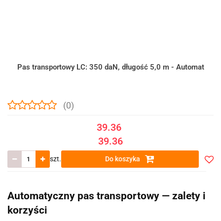
Pas transportowy LC: 350 daN, długość 5,0 m - Automat
(0)
39.36
39.36
szt.
Do koszyka
Do
prze
Automatyczny pas transportowy — zalety i
korzyści