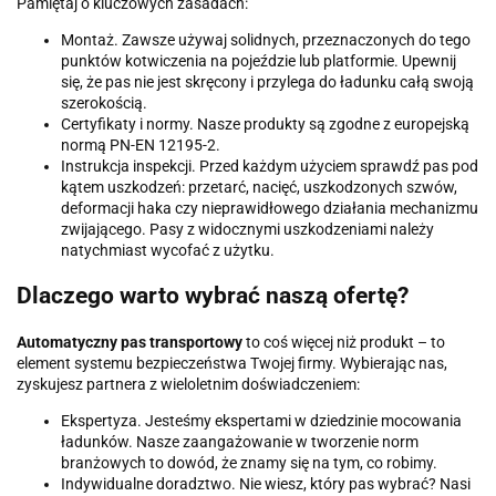
Pamiętaj o kluczowych zasadach:
Montaż. Zawsze używaj solidnych, przeznaczonych do tego
punktów kotwiczenia na pojeździe lub platformie. Upewnij
się, że pas nie jest skręcony i przylega do ładunku całą swoją
szerokością.
Certyfikaty i normy. Nasze produkty są zgodne z europejską
normą PN-EN 12195-2.
Instrukcja inspekcji. Przed każdym użyciem sprawdź pas pod
kątem uszkodzeń: przetarć, nacięć, uszkodzonych szwów,
deformacji haka czy nieprawidłowego działania mechanizmu
zwijającego. Pasy z widocznymi uszkodzeniami należy
natychmiast wycofać z użytku.
Dlaczego warto wybrać naszą ofertę?
Automatyczny pas transportowy
to coś więcej niż produkt – to
element systemu bezpieczeństwa Twojej firmy. Wybierając nas,
zyskujesz partnera z wieloletnim doświadczeniem:
Ekspertyza. Jesteśmy ekspertami w dziedzinie mocowania
ładunków. Nasze zaangażowanie w tworzenie norm
branżowych to dowód, że znamy się na tym, co robimy.
Indywidualne doradztwo. Nie wiesz, który pas wybrać? Nasi