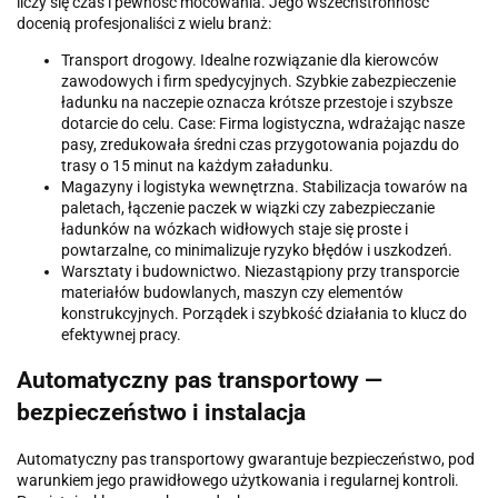
liczy się czas i pewność mocowania. Jego wszechstronność
docenią profesjonaliści z wielu branż:
Transport drogowy. Idealne rozwiązanie dla kierowców
zawodowych i firm spedycyjnych. Szybkie zabezpieczenie
ładunku na naczepie oznacza krótsze przestoje i szybsze
dotarcie do celu. Case: Firma logistyczna, wdrażając nasze
pasy, zredukowała średni czas przygotowania pojazdu do
trasy o 15 minut na każdym załadunku.
Magazyny i logistyka wewnętrzna. Stabilizacja towarów na
paletach, łączenie paczek w wiązki czy zabezpieczanie
ładunków na wózkach widłowych staje się proste i
powtarzalne, co minimalizuje ryzyko błędów i uszkodzeń.
Warsztaty i budownictwo. Niezastąpiony przy transporcie
materiałów budowlanych, maszyn czy elementów
konstrukcyjnych. Porządek i szybkość działania to klucz do
efektywnej pracy.
Automatyczny pas transportowy —
bezpieczeństwo i instalacja
Automatyczny pas transportowy gwarantuje bezpieczeństwo, pod
warunkiem jego prawidłowego użytkowania i regularnej kontroli.