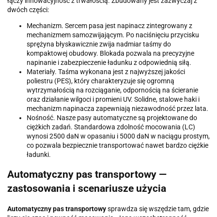
łączy innowacyjność z trwałością. Zbudowany jest zazwyczaj z
dwóch części:
Mechanizm. Sercem pasa jest napinacz zintegrowany z
mechanizmem samozwijającym. Po naciśnięciu przycisku
sprężyna błyskawicznie zwija nadmiar taśmy do
kompaktowej obudowy. Blokada pozwala na precyzyjne
napinanie i zabezpieczenie ładunku z odpowiednią siłą.
Materiały. Taśma wykonana jest z najwyższej jakości
poliestru (PES), który charakteryzuje się ogromną
wytrzymałością na rozciąganie, odpornością na ścieranie
oraz działanie wilgoci i promieni UV. Solidne, stalowe haki i
mechanizm napinacza zapewniają niezawodność przez lata.
Nośność. Nasze pasy automatyczne są projektowane do
ciężkich zadań. Standardowa zdolność mocowania (LC)
wynosi 2500 daN w opasaniu i 5000 daN w naciągu prostym,
co pozwala bezpiecznie transportować nawet bardzo ciężkie
ładunki.
Automatyczny pas transportowy —
zastosowania i scenariusze użycia
Automatyczny pas transportowy
sprawdza się wszędzie tam, gdzie