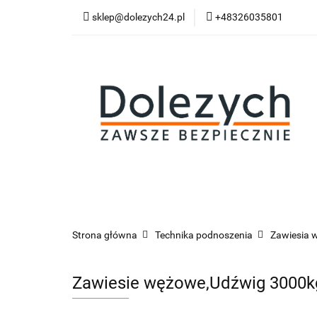
sklep@dolezych24.pl
+48326035801
Technika mocowan
Akcesoria zawiesi
Technika mocowania
Technika podnosz
Strona główna
Technika podnoszenia
Zawiesia 
Zawiesie wężowe,Udźwig 3000k