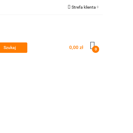
Strefa klienta
yty
Zaloguj się
Zarejestruj się
Dodaj zgłoszenie
0,00 zł
Zgody cookies
0
Przeglądy okresowe i serwis