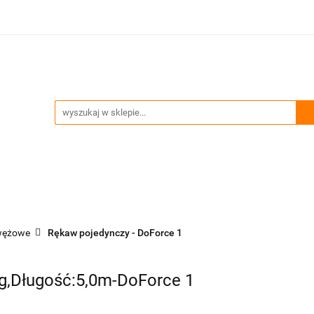
ia
Technika podnoszenia
Trawersy, wciągniki, uchw
Przeglądy okresowe i serwis
enia
Trawersy, wciągniki, uchwyty
Akcesoria zawiesi
wężowe
Rękaw pojedynczy - DoForce 1
g,Długość:5,0m-DoForce 1