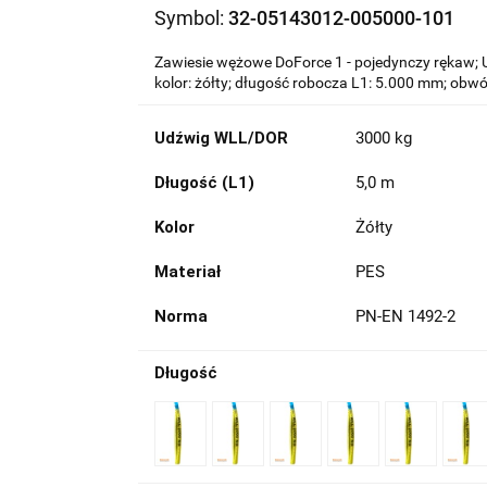
Symbol:
32-05143012-005000-101
Zawiesie wężowe DoForce 1 - pojedynczy rękaw; 
kolor: żółty; długość robocza L1: 5.000 mm; ob
Udźwig WLL/DOR
3000 kg
Długość (L1)
5,0 m
Kolor
Żółty
Materiał
PES
Norma
PN-EN 1492-2
Długość