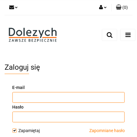
(
0
)
Zaloguj się
Zarejestruj się
Dodaj zgłoszenie
Zgody cookies
Zaloguj się
E-mail
Hasło
Zapamiętaj
Zapomniane hasło