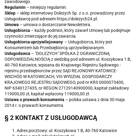
zawodowego.
Regulamin
– niniejszy regulamin.
Sklep
– sklep internetowy Dolezych Sp. z o.o. prowadzony przez
Usługodawcę pod adresem https://dolezych24.pl.
Umowa
– umowa o dostarczanie Newslettera.
Usługobiorca
– każdy podmiot, który zawarł Umowę lub podejmuje
czynności zmierzające do jej zawarcia.
Usługobiorca uprzywilejowany
– Usługobiorca, który jest
Konsumentem lub Przedsiębiorcą uprzywilejowanym.
Usługodawca
– "DOLEZYCH" SPÓŁKA Z OGRANICZONĄ
ODPOWIEDZIALNOŚCIĄ z siedzibą pod adresem ul. Koszykowa 1 B,
40-760 Katowice, wpisana do Krajowego Rejestru Sądowego -
rejestru przedsiębiorców przez SĄD REJONOWY KATOWICE-
WSCHÓD W KATOWICACH, VIII WYDZIAŁ GOSPODARCZY
KRAJOWEGO REJESTRU SĄDOWEGO, pod nr KRS 0000073400,
NIP 6340127435, nr REGON 27129140900000, kapitał zakładowy
119000,00 zł, kapitał wpłacony 119000,00 zł.
Ustawa o prawach konsumenta
– polska ustawa z dnia 30 maja
2014 r. o prawach konsumenta.
§ 2 KONTAKT Z USŁUGODAWCĄ
Adres pocztowy: ul. Koszykowa 1 B, 40-760 Katowice