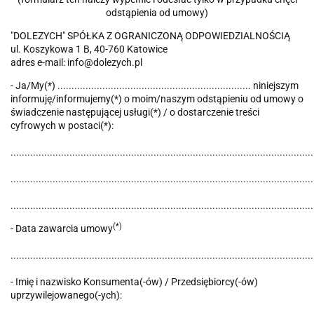
odstąpienia od umowy)
"DOLEZYCH" SPÓŁKA Z OGRANICZONĄ ODPOWIEDZIALNOŚCIĄ
ul. Koszykowa 1 B, 40-760 Katowice
adres e-mail: info@dolezych.pl
- Ja/My(*) ..................................................................... niniejszym
informuję/informujemy(*) o moim/naszym odstąpieniu od umowy o
świadczenie następującej usługi(*) / o dostarczenie treści
cyfrowych w postaci(*):
............................................................................................................
............................................................................................................
............................................................................................................
(*)
- Data zawarcia umowy
............................................................................................................
- Imię i nazwisko Konsumenta(-ów) / Przedsiębiorcy(-ów)
uprzywilejowanego(-ych):