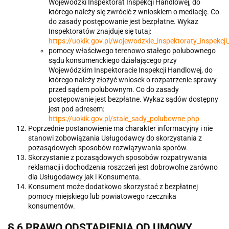
Wojewódzki Inspektorat Inspekcji Handlowej, do
którego należy się zwrócić z wnioskiem o mediację. Co
do zasady postępowanie jest bezpłatne. Wykaz
Inspektoratów znajduje się tutaj:
https://uokik.gov.pl/wojewodzkie_inspektoraty_inspekcj
pomocy właściwego terenowo stałego polubownego
sądu konsumenckiego działającego przy
Wojewódzkim Inspektoracie Inspekcji Handlowej, do
którego należy złożyć wniosek o rozpatrzenie sprawy
przed sądem polubownym. Co do zasady
postępowanie jest bezpłatne. Wykaz sądów dostępny
jest pod adresem:
https://uokik.gov.pl/stale_sady_polubowne.php
Poprzednie postanowienie ma charakter informacyjny i nie
stanowi zobowiązania Usługodawcy do skorzystania z
pozasądowych sposobów rozwiązywania sporów.
Skorzystanie z pozasądowych sposobów rozpatrywania
reklamacji i dochodzenia roszczeń jest dobrowolne zarówno
dla Usługodawcy jak i Konsumenta.
Konsument może dodatkowo skorzystać z bezpłatnej
pomocy miejskiego lub powiatowego rzecznika
konsumentów.
§ 6 PRAWO ODSTĄPIENIA OD UMOWY