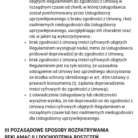
objętych Regulaminem do zgodności z Umową w
rozsądnym czasie od chwili, w której Usługodawca
został poinformowany przez Usługobiorcę
uprzywilejowanego o braku zgodności z Umową, i bez
nadmiernych niedogodności dla Usługobiorcy
uprzywilejowanego, uwzględniając ich charakter oraz
cel, w jakim są wykorzystywane;
brak zgodności z Umową treści cyfrowych objętych
Regulaminem występuje nadal, mimo że Usługodawca
próbował doprowadzić je do zgodności z Umową;
brak zgodności z Umową treści cyfrowych objętych
Regulaminem jest na tyle istotny, że uzasadnia
odstąpienie od Umowy bez uprzedniego skorzystania
ze środka ochrony określonego w art. 43m Ustawy o
prawach konsumenta (tj. żądania doprowadzenia
treści cyfrowych do zgodności z Umową);
z oświadczenia Usługodawcy lub okoliczności
wyraźnie wynika, że nie doprowadzi on do zgodności z
Umową treści cyfrowych objętych Regulaminem w
rozsądnym czasie lub bez nadmiernych niedogodności
dla Usługobiorcy uprzywilejowanego.
III POZASĄDOWE SPOSOBY ROZPATRYWANIA
REKLAMACJI I DOCHODZENIA ROSZCZEŃ