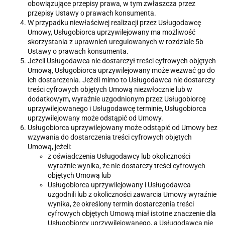
obowiązujące przepisy prawa, w tym zwłaszcza przez
przepisy Ustawy o prawach konsumenta.
W przypadku niewłaściwej realizacji przez Usługodawcę
Umowy, Usługobiorca uprzywilejowany ma możliwość
skorzystania z uprawnień uregulowanych w rozdziale 5b
Ustawy o prawach konsumenta.
Jeżeli Usługodawca nie dostarczył treści cyfrowych objętych
Umową, Usługobiorca uprzywilejowany może wezwać go do
ich dostarczenia. Jeżeli mimo to Usługodawca nie dostarczy
treści cyfrowych objętych Umową niezwłocznie lub w
dodatkowym, wyraźnie uzgodnionym przez Usługobiorcę
uprzywilejowanego i Usługodawcę terminie, Usługobiorca
uprzywilejowany może odstąpić od Umowy.
Usługobiorca uprzywilejowany może odstąpić od Umowy bez
wzywania do dostarczenia treści cyfrowych objętych
Umową, jeżeli:
z oświadczenia Usługodawcy lub okoliczności
wyraźnie wynika, że nie dostarczy treści cyfrowych
objętych Umową lub
Usługobiorca uprzywilejowany i Usługodawca
uzgodnili lub z okoliczności zawarcia Umowy wyraźnie
wynika, że określony termin dostarczenia treści
cyfrowych objętych Umową miał istotne znaczenie dla
Usługobiorcy uprzywilejowanego, a Usługodawca nie