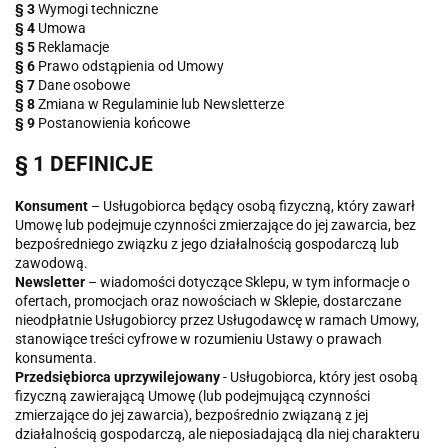
§ 3
Wymogi techniczne
§ 4
Umowa
§ 5
Reklamacje
§ 6
Prawo odstąpienia od Umowy
§ 7
Dane osobowe
§ 8
Zmiana w Regulaminie lub Newsletterze
§ 9
Postanowienia końcowe
§ 1 DEFINICJE
Konsument
– Usługobiorca będący osobą fizyczną, który zawarł
Umowę lub podejmuje czynności zmierzające do jej zawarcia, bez
bezpośredniego związku z jego działalnością gospodarczą lub
zawodową.
Newsletter
– wiadomości dotyczące Sklepu, w tym informacje o
ofertach, promocjach oraz nowościach w Sklepie, dostarczane
nieodpłatnie Usługobiorcy przez Usługodawcę w ramach Umowy,
stanowiące treści cyfrowe w rozumieniu Ustawy o prawach
konsumenta.
Przedsiębiorca uprzywilejowany
- Usługobiorca, który jest osobą
fizyczną zawierającą Umowę (lub podejmującą czynności
zmierzające do jej zawarcia), bezpośrednio związaną z jej
działalnością gospodarczą, ale nieposiadającą dla niej charakteru