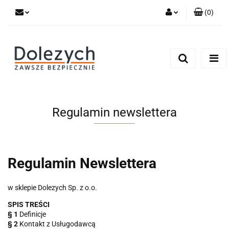
(
0
)
Zaloguj się
Zarejestruj się
Dodaj zgłoszenie
Zgody cookies
Regulamin newslettera
Regulamin Newslettera
w sklepie Dolezych Sp. z o.o.
SPIS TREŚCI
§ 1
Definicje
§ 2
Kontakt z Usługodawcą