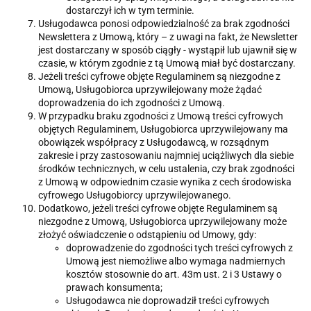
dostarczył ich w tym terminie.
Usługodawca ponosi odpowiedzialność za brak zgodności
Newslettera z Umową, który – z uwagi na fakt, że Newsletter
jest dostarczany w sposób ciągły - wystąpił lub ujawnił się w
czasie, w którym zgodnie z tą Umową miał być dostarczany.
Jeżeli treści cyfrowe objęte Regulaminem są niezgodne z
Umową, Usługobiorca uprzywilejowany może żądać
doprowadzenia do ich zgodności z Umową.
W przypadku braku zgodności z Umową treści cyfrowych
objętych Regulaminem, Usługobiorca uprzywilejowany ma
obowiązek współpracy z Usługodawcą, w rozsądnym
zakresie i przy zastosowaniu najmniej uciążliwych dla siebie
środków technicznych, w celu ustalenia, czy brak zgodności
z Umową w odpowiednim czasie wynika z cech środowiska
cyfrowego Usługobiorcy uprzywilejowanego.
Dodatkowo, jeżeli treści cyfrowe objęte Regulaminem są
niezgodne z Umową, Usługobiorca uprzywilejowany może
złożyć oświadczenie o odstąpieniu od Umowy, gdy:
doprowadzenie do zgodności tych treści cyfrowych z
Umową jest niemożliwe albo wymaga nadmiernych
kosztów stosownie do art. 43m ust. 2 i 3 Ustawy o
prawach konsumenta;
Usługodawca nie doprowadził treści cyfrowych