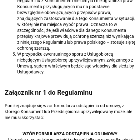
Regulaminu z Konsumentem nie uchyla i nie ogranicza praw
Konsumenta przysługujących mu na podstawie
bezwzględnie obowiązujących przepisów prawa,
znajdujących zastosowanie dla tego Konsumenta w sytuacji,
w której nie ma miejsca wybór prawa. Oznacza to w
szczególności, że jeśli właściwe dla danego Konsumenta
przepisy krajowe przewidują ochronę szerszą niż wynikająca
z niniejszego Regulaminu lub prawa polskiego – stosuje się tę
ochronę szerszą.
W przypadku ewentualnego sporu z Usługobiorcą
niebędącym Usługobiorcą uprzywilejowanym, związanego z
Umową, sądem właściwym będzie sąd właściwy dla siedziby
Usługodawcy.
Załącznik nr 1 do Regulaminu
Poniżej znajduje się wzór formularza odstąpienia od umowy, z
którego Konsument lub Przedsiębiorca uprzywilejowany może, ale
nie musi skorzystać:
WZÓR FORMULARZA ODSTĄPIENIA OD UMOWY
(formularz ten należy wypełnić i odesłać tylko w przypadku chęci