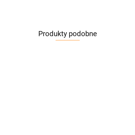
Produkty podobne
Zawiesie
Zawiesie
Zawiesie
wężowe,Udźwig
wężowe,Udźwig
wężowe,Udźwig
2000kg,Długość:4,0m-
2000kg,Długość:6,0m-
3000kg,Długość:
52.09
75.90
47.63