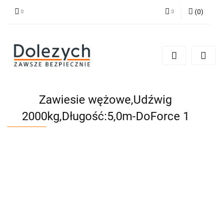
(
0
)
Zaloguj się
Zarejestruj się
Dodaj zgłoszenie
Zgody cookies
Zawiesie wężowe,Udźwig
2000kg,Długość:5,0m-DoForce 1