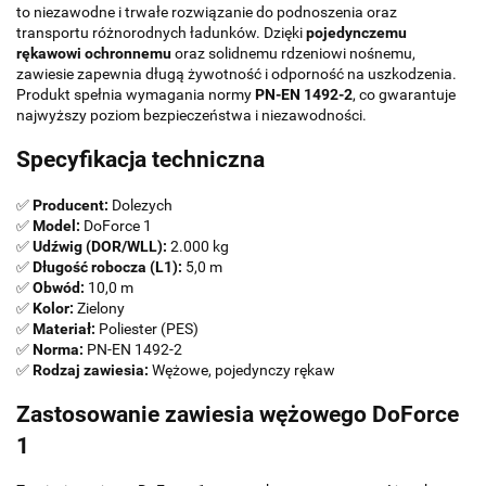
to niezawodne i trwałe rozwiązanie do podnoszenia oraz
transportu różnorodnych ładunków. Dzięki
pojedynczemu
rękawowi ochronnemu
oraz solidnemu rdzeniowi nośnemu,
zawiesie zapewnia długą żywotność i odporność na uszkodzenia.
Produkt spełnia wymagania normy
PN-EN 1492-2
, co gwarantuje
najwyższy poziom bezpieczeństwa i niezawodności.
Specyfikacja techniczna
✅
Producent:
Dolezych
✅
Model:
DoForce 1
✅
Udźwig (DOR/WLL):
2.000 kg
✅
Długość robocza (L1):
5,0 m
✅
Obwód:
10,0 m
✅
Kolor:
Zielony
✅
Materiał:
Poliester (PES)
✅
Norma:
PN-EN 1492-2
✅
Rodzaj zawiesia:
Wężowe, pojedynczy rękaw
Zastosowanie zawiesia wężowego DoForce
1