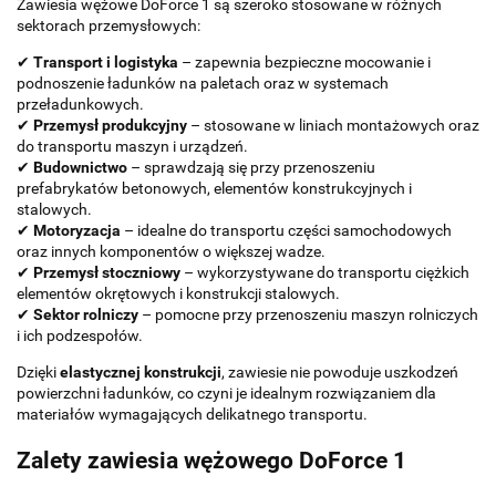
Zawiesia wężowe DoForce 1 są szeroko stosowane w różnych
sektorach przemysłowych:
✔
Transport i logistyka
– zapewnia bezpieczne mocowanie i
podnoszenie ładunków na paletach oraz w systemach
przeładunkowych.
✔
Przemysł produkcyjny
– stosowane w liniach montażowych oraz
do transportu maszyn i urządzeń.
✔
Budownictwo
– sprawdzają się przy przenoszeniu
prefabrykatów betonowych, elementów konstrukcyjnych i
stalowych.
✔
Motoryzacja
– idealne do transportu części samochodowych
oraz innych komponentów o większej wadze.
✔
Przemysł stoczniowy
– wykorzystywane do transportu ciężkich
elementów okrętowych i konstrukcji stalowych.
✔
Sektor rolniczy
– pomocne przy przenoszeniu maszyn rolniczych
i ich podzespołów.
Dzięki
elastycznej konstrukcji
, zawiesie nie powoduje uszkodzeń
powierzchni ładunków, co czyni je idealnym rozwiązaniem dla
materiałów wymagających delikatnego transportu.
Zalety zawiesia wężowego DoForce 1