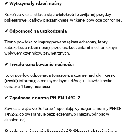
✔ Wytrzymały rdzeń nośny
Rdzeń zawiesia składa się z
wielokrotnie zwijanej przędzy
poliestrowej
, całkowicie zamkniętej w tkanej powłoce ochronnej.
✔ Odporność na uszkodzenia
Tkana powłoka to
impregnowany rękaw ochronny
, który
zabezpiecza rdzeń nośny przed uszkodzeniami mechanicznymi i
wpływem czynników zewnętrznych.
✔ Trwałe oznakowanie nośności
Kolor powłoki odpowiada tonażowi, a
czarne nadruki i kreski
(treski)
informują o maksymalnym udźwigu – każda kreska
oznacza
1 tonę nośności
.
✔ Zgodność z normą PN-EN 1492-2
Zawiesia wężowe DoForce 1 spełniają wymagania normy
PN-EN
1492-2
, co gwarantuje bezpieczeństwo i niezawodność w
eksploatacji.
Szukasz innej długości? Skontaktuj się z