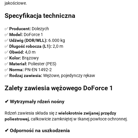
jakościowe.
Specyfikacja techniczna
✅
Producent:
Dolezych
✅
Model:
DoForce 1
✅
Udźwig (DOR/WLL):
6.000 kg
✅
Długość robocza (L1):
2,0 m
✅
Obwód:
4,0 m
✅
Kolor:
Brązowy
✅
Materiał:
Poliester (PES)
✅
Norma:
PN-EN 1492-2
✅
Rodzaj zawiesia:
Wężowe, pojedynczy rękaw
Zalety zawiesia wężowego DoForce 1
✔ Wytrzymały rdzeń nośny
Rdzeń zawiesia składa się z
wielokrotnie zwijanej przędzy
poliestrowej
, całkowicie zamkniętej w tkanej powłoce ochronnej.
✔ Odporność na uszkodzenia