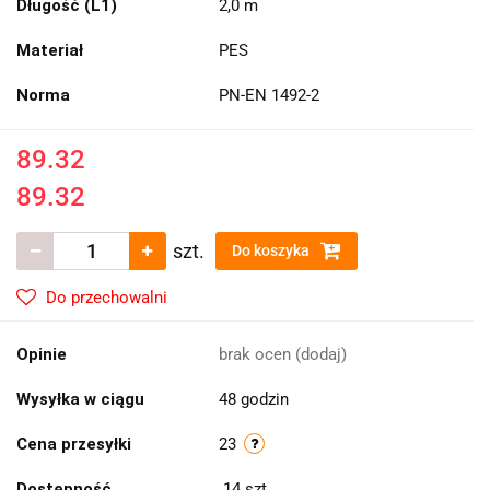
Długość (L1)
2,0 m
Materiał
PES
Norma
PN-EN 1492-2
89.32
89.32
szt.
Do koszyka
Do przechowalni
Opinie
brak ocen
(dodaj)
Wysyłka w ciągu
48 godzin
Cena przesyłki
23
Dostępność
14
szt.