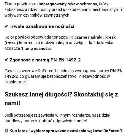
Tkana powłoka to
impregnowany rękaw ochronny
, który
zabezpiecza rdzeń nośny przed uszkodzeniami mechanicznymi i
wpływem czynników zewnętrznych.
✔ Trwałe oznakowanie nośności
Kolor powłoki odpowiada tonażowi, a
czarne nadruki i kreski
(treski)
informują o maksymalnym udźwigu – każda kreska
oznacza
1 tonę nośności
.
✔ Zgodność z normą PN-EN 1492-2
Zawiesia wężowe DoForce 1 spełniają wymagania normy
PN-EN
1492-2
, co gwarantuje bezpieczeństwo i niezawodność w
eksploatacji.
Szukasz innej długości? Skontaktuj się z
nami!
Jeśli potrzebujesz zawiesia w innym rozmiarze, nasz dział
handlowy pomoże dobrać odpowiedni model.
🛒
Kup teraz i wybierz sprawdzone zawiesia wężowe DoForce 1!