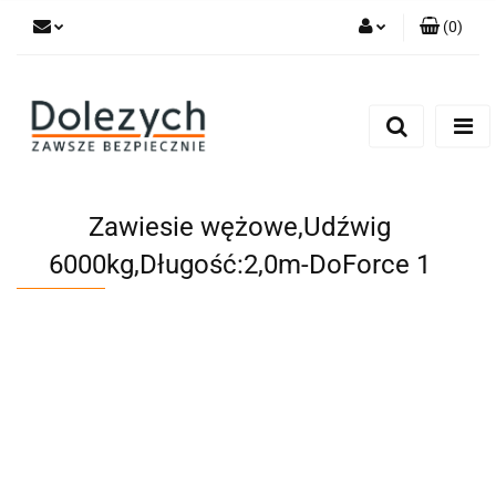
(
0
)
Zaloguj się
Zarejestruj się
Dodaj zgłoszenie
Zgody cookies
Zawiesie wężowe,Udźwig
6000kg,Długość:2,0m-DoForce 1