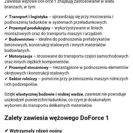
Zawiesia wężowe DoForce 1 znajdują zastosowanie w wielu
branżach, w tym:
✔
Transport i logistyka
– sprawdzają się przy mocowaniu i
podnoszeniu ładunków w systemach przeładunkowych.
✔
Przemysł produkcyjny
– wykorzystywane w liniach
montażowych oraz do transportu maszyn i urządzeń.
✔
Budownictwo
– idealne do podnoszenia prefabrykatów
betonowych, konstrukcji stalowych i innych materiałów
budowlanych.
✔
Motoryzacja
– stosowane do transportu części samochodowych
oraz innych ciężkich komponentów.
✔
Przemysł stoczniowy
– niezastąpione w podnoszeniu elementów
okrętowych i konstrukcji stalowych.
✔
Sektor rolniczy
– pomocne przy przenoszeniu maszyn rolniczych
i ich podzespołów.
Dzięki
elastycznej budowie i niskiej wadze
, zawiesie nie powoduje
uszkodzeń powierzchni ładunków, co czyni je doskonałym
wyborem do transportu delikatnych materiałów.
Zalety zawiesia wężowego DoForce 1
✔ Wytrzymały rdzeń nośny