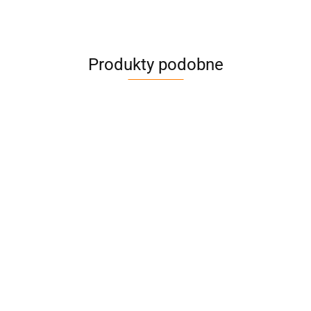
Produkty podobne
Zawiesie
Zawiesie
Zawiesie
wężowe,Udźwig
wężowe,Udźwig
wężowe,Udźwig
1000kg,Długość:3,0m-
1000kg,Długość:4,0m-
2000kg,Długość:
32.78
43.21
28.28
DoForce 1
DoForce 1
DoForce 1