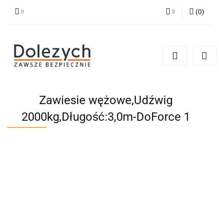
(
0
)
Zaloguj się
Zarejestruj się
Dodaj zgłoszenie
Zgody cookies
Zawiesie wężowe,Udźwig
2000kg,Długość:3,0m-DoForce 1