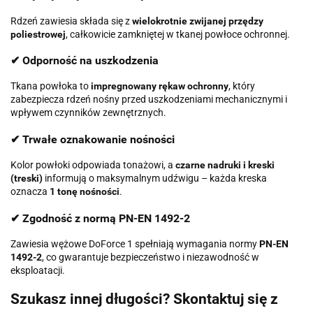
Rdzeń zawiesia składa się z
wielokrotnie zwijanej przędzy
poliestrowej
, całkowicie zamkniętej w tkanej powłoce ochronnej.
✔ Odporność na uszkodzenia
Tkana powłoka to
impregnowany rękaw ochronny
, który
zabezpiecza rdzeń nośny przed uszkodzeniami mechanicznymi i
wpływem czynników zewnętrznych.
✔ Trwałe oznakowanie nośności
Kolor powłoki odpowiada tonażowi, a
czarne nadruki i kreski
(treski)
informują o maksymalnym udźwigu – każda kreska
oznacza
1 tonę nośności
.
✔ Zgodność z normą PN-EN 1492-2
Zawiesia wężowe DoForce 1 spełniają wymagania normy
PN-EN
1492-2
, co gwarantuje bezpieczeństwo i niezawodność w
eksploatacji.
Szukasz innej długości? Skontaktuj się z