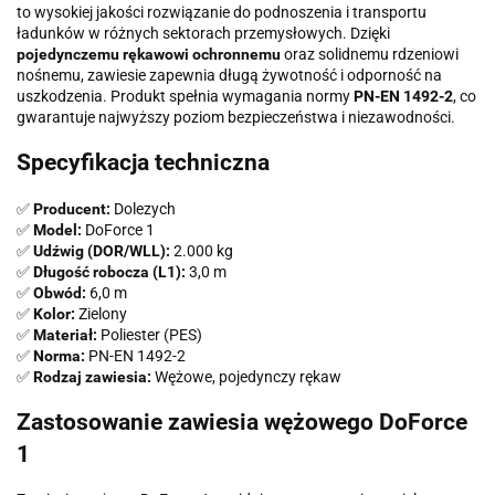
to wysokiej jakości rozwiązanie do podnoszenia i transportu
ładunków w różnych sektorach przemysłowych. Dzięki
pojedynczemu rękawowi ochronnemu
oraz solidnemu rdzeniowi
nośnemu, zawiesie zapewnia długą żywotność i odporność na
uszkodzenia. Produkt spełnia wymagania normy
PN-EN 1492-2
, co
gwarantuje najwyższy poziom bezpieczeństwa i niezawodności.
Specyfikacja techniczna
✅
Producent:
Dolezych
✅
Model:
DoForce 1
✅
Udźwig (DOR/WLL):
2.000 kg
✅
Długość robocza (L1):
3,0 m
✅
Obwód:
6,0 m
✅
Kolor:
Zielony
✅
Materiał:
Poliester (PES)
✅
Norma:
PN-EN 1492-2
✅
Rodzaj zawiesia:
Wężowe, pojedynczy rękaw
Zastosowanie zawiesia wężowego DoForce
1