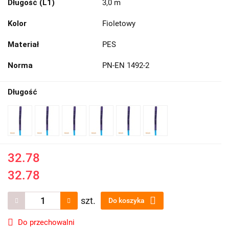
Długość (L1)
3,0 m
Kolor
Fioletowy
Materiał
PES
Norma
PN-EN 1492-2
Długość
32.78
32.78
szt.
Do koszyka
Do przechowalni