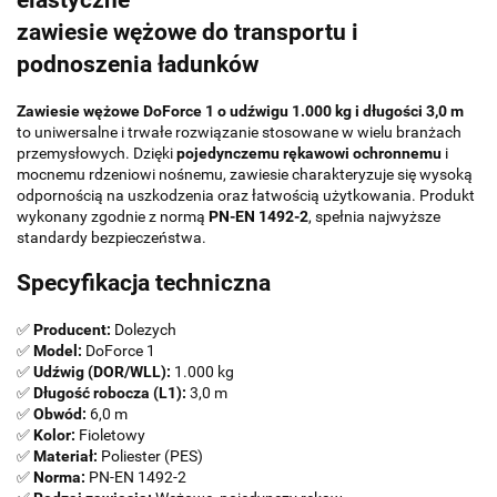
elastyczne
zawiesie wężowe do transportu i
podnoszenia ładunków
Zawiesie wężowe DoForce 1 o udźwigu 1.000 kg i długości 3,0 m
to uniwersalne i trwałe rozwiązanie stosowane w wielu branżach
przemysłowych. Dzięki
pojedynczemu rękawowi ochronnemu
i
mocnemu rdzeniowi nośnemu, zawiesie charakteryzuje się wysoką
odpornością na uszkodzenia oraz łatwością użytkowania. Produkt
wykonany zgodnie z normą
PN-EN 1492-2
, spełnia najwyższe
standardy bezpieczeństwa.
Specyfikacja techniczna
✅
Producent:
Dolezych
✅
Model:
DoForce 1
✅
Udźwig (DOR/WLL):
1.000 kg
✅
Długość robocza (L1):
3,0 m
✅
Obwód:
6,0 m
✅
Kolor:
Fioletowy
✅
Materiał:
Poliester (PES)
✅
Norma:
PN-EN 1492-2