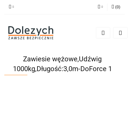
(
0
)
Zaloguj się
Zarejestruj się
Dodaj zgłoszenie
Zgody cookies
Zawiesie wężowe,Udźwig
1000kg,Długość:3,0m-DoForce 1