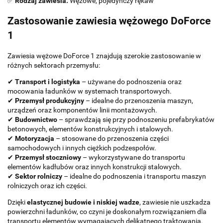
✅
Rodzaj zawiesia:
Wężowe, pojedynczy rękaw
Zastosowanie zawiesia wężowego DoForce
1
Zawiesia wężowe DoForce 1 znajdują szerokie zastosowanie w
różnych sektorach przemysłu:
✔
Transport i logistyka
– używane do podnoszenia oraz
mocowania ładunków w systemach transportowych.
✔
Przemysł produkcyjny
– idealne do przenoszenia maszyn,
urządzeń oraz komponentów linii montażowych.
✔
Budownictwo
– sprawdzają się przy podnoszeniu prefabrykatów
betonowych, elementów konstrukcyjnych i stalowych.
✔
Motoryzacja
– stosowane do przenoszenia części
samochodowych i innych ciężkich podzespołów.
✔
Przemysł stoczniowy
– wykorzystywane do transportu
elementów kadłubów oraz innych konstrukcji stalowych.
✔
Sektor rolniczy
– idealne do podnoszenia i transportu maszyn
rolniczych oraz ich części.
Dzięki
elastycznej budowie i niskiej wadze
, zawiesie nie uszkadza
powierzchni ładunków, co czyni je doskonałym rozwiązaniem dla
transportu elementów wymagających delikatnego traktowania.