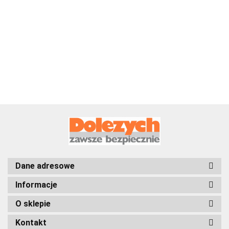
Zawiesie
Zawiesie
Zawiesie
wężowe,Udźwig
wężowe,Udźwig
wężowe,Udźwig
2000kg,Długość:2,0m-
2000kg,Długość:2,5m-
2000kg,Długość:
28.28
34.23
40.18
DoForce 1
DoForce 1
DoForce 1
Dane adresowe
Informacje
O sklepie
Kontakt