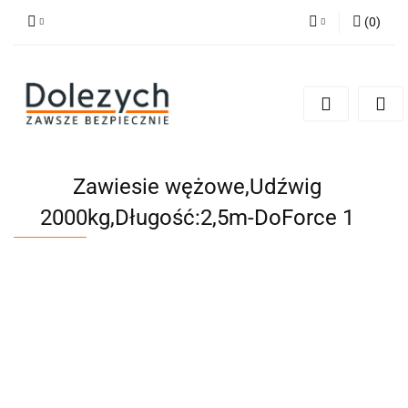
(
0
)
Zaloguj się
Zarejestruj się
Dodaj zgłoszenie
Zgody cookies
Zawiesie wężowe,Udźwig
2000kg,Długość:2,5m-DoForce 1