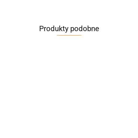
Produkty podobne
Zawiesie
Zawiesie
Zawiesie
wężowe,Udźwig
wężowe,Udźwig
wężowe,Udźwig
1000kg,Długość:3,0m-
1000kg,Długość:4,0m-
2000kg,Długość:
32.78
43.21
28.28
DoForce 1
DoForce 1
DoForce 1