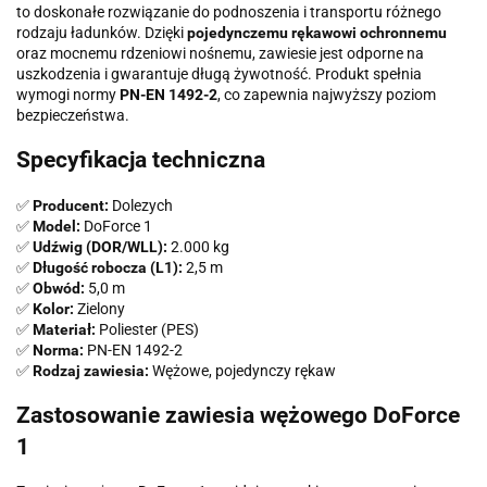
to doskonałe rozwiązanie do podnoszenia i transportu różnego
rodzaju ładunków. Dzięki
pojedynczemu rękawowi ochronnemu
oraz mocnemu rdzeniowi nośnemu, zawiesie jest odporne na
uszkodzenia i gwarantuje długą żywotność. Produkt spełnia
wymogi normy
PN-EN 1492-2
, co zapewnia najwyższy poziom
bezpieczeństwa.
Specyfikacja techniczna
✅
Producent:
Dolezych
✅
Model:
DoForce 1
✅
Udźwig (DOR/WLL):
2.000 kg
✅
Długość robocza (L1):
2,5 m
✅
Obwód:
5,0 m
✅
Kolor:
Zielony
✅
Materiał:
Poliester (PES)
✅
Norma:
PN-EN 1492-2
✅
Rodzaj zawiesia:
Wężowe, pojedynczy rękaw
Zastosowanie zawiesia wężowego DoForce
1