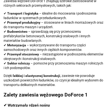
Zawiesia wężowe DoForce 1 znajdują szerokie zastosowanie w
różnych sektorach przemysłowych, takich jak:
✔
Transport i logistyka
– idealne do mocowania i podnoszenia
ładunków w systemach przeładunkowych.
✔
Przemysł produkcyjny
– stosowane w liniach montażowych oraz
do transportu maszyn i urządzeń.
✔
Budownictwo
– sprawdzają się przy przenoszeniu
prefabrykatów betonowych, konstrukcji stalowych i innych
materiałów budowlanych.
✔
Motoryzacja
– wykorzystywane do transportu części
samochodowych oraz innych ciężkich komponentów.
✔
Przemysł stoczniowy
– niezastąpione w podnoszeniu elementów
okrętowych i konstrukcji stalowych.
✔
Sektor rolniczy
– pomocne przy przenoszeniu maszyn rolniczych
i ich podzespołów.
Dzięki
lekkiej i elastycznej konstrukcji
, zawiesie nie powoduje
uszkodzeń powierzchni ładunków, co czyni je idealnym wyborem do
transportu delikatnych materiałów.
Zalety zawiesia wężowego DoForce 1
✔ Wytrzymały rdzeń nośny