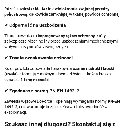
Rdzeń zawiesia składa się z
wielokrotnie zwijanej przędzy
poliestrowej
, całkowicie zamkniętej w tkanej powłoce ochronnej.
✔ Odporność na uszkodzenia
Tkana powłoka to
impregnowany rękaw ochronny
, który
zabezpiecza rdzeń nośny przed uszkodzeniami mechanicznymi i
wpływem czynników zewnętrznych.
✔ Trwałe oznakowanie nośności
Kolor powłoki odpowiada tonażowi, a
czarne nadruki i kreski
(treski)
informują o maksymalnym udźwigu – każda kreska
oznacza
1 tonę nośności
.
✔ Zgodność z normą PN-EN 1492-2
Zawiesia wężowe DoForce 1 spełniają wymagania normy
PN-EN
1492-2
, co gwarantuje bezpieczeństwo i niezawodność w
eksploatacji.
Szukasz innej długości? Skontaktuj się z