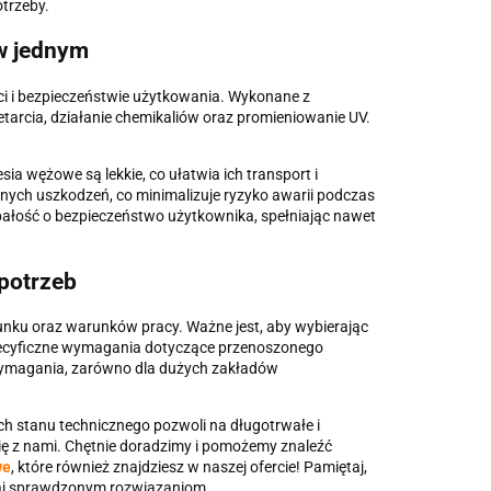
trzeby.
w jednym
i i bezpieczeństwie użytkowania. Wykonane z
etarcia, działanie chemikaliów oraz promieniowanie UV.
a wężowe są lekkie, co ułatwia ich transport i
nych uszkodzeń, co minimalizuje ryzyko awarii podczas
 dbałość o bezpieczeństwo użytkownika, spełniając nawet
potrzeb
nku oraz warunków pracy. Ważne jest, aby wybierając
 specyficzne wymagania dotyczące przenoszonego
 wymagania, zarówno dla dużych zakładów
ch stanu technicznego pozwoli na długotrwałe i
się z nami. Chętnie doradzimy i pomożemy znaleźć
we
, które również znajdziesz w naszej ofercie! Pamiętaj,
faj sprawdzonym rozwiązaniom.