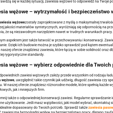
rawdzą się w każdej sytuacji, zawiesia wężowe to odpowiedź na Twoje po
sia wężowe – wytrzymałość i bezpieczeństwo 
awiesia wężowe
zostały zaprojektowane z myślą o maksymalnej trwałośc
ej jakości materiałów syntetycznych, wyróżniają się odpornością na prz
wia, że są niezawodnym narzędziem nawet w trudnych warunkach pracy.
ym aspektem jest także łatwość w przechowywaniu i konserwacji. Zawiesi
nie. Dzięki ich budowie można je szybko sprawdzić pod kątem ewentual
 naszej ofercie znajdziesz zawiesia, które łączą w sobie solidność oraz
iej rygorystyczne standardy.
sia wężowe – wybierz odpowiednie dla Twoich 
powiednich zawiesi wężowych zależy przede wszystkim od rodzaju ładu
a wężowe
, uwzględnić takie czynniki jak udźwig, długość zawiesia czy
u. W naszej ofercie znajdziesz różnorodne modele, które spełnią każde
owych, jak i mniejszych firm.
mnij także o odpowiedniej konserwacji zawiesi. Regularne sprawdzanie i
ne użytkowanie. Jeśli masz wątpliwości, jaki model wybrać, skontaktuj 
idealnie dopasowany do Twoich potrzeb. Sprawdź także
zawiesia paso
ć zawiesi ma bezpośredni wpływ na bezpieczeństwo pracy, dlatego zau