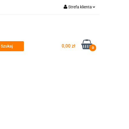
Strefa klienta
wyty
Zaloguj się
Zarejestruj się
Dodaj zgłoszenie
0,00 zł
Zgody cookies
0
si
Przeglądy okresowe i serwis