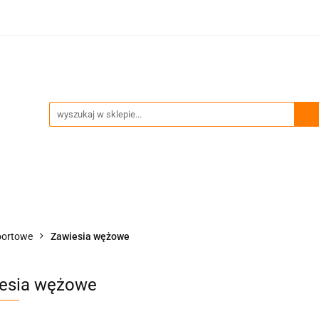
ia
Technika podnoszenia
Trawersy, wciągniki, uch
Przeglądy okresowe i serwis
enia
Trawersy, wciągniki, uchwyty
Akcesoria zawie
portowe
Zawiesia wężowe
esia wężowe