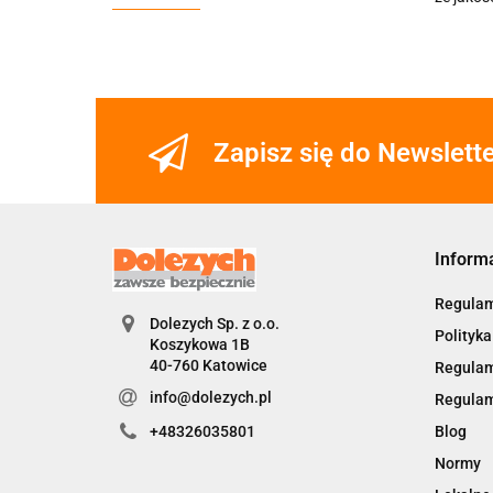
Zapisz się do Newslett
Inform
Regulam
Dolezych Sp. z o.o.
Polityka
Koszykowa 1B
40-760 Katowice
Regulam
info@dolezych.pl
Regulam
Blog
+48326035801
Normy