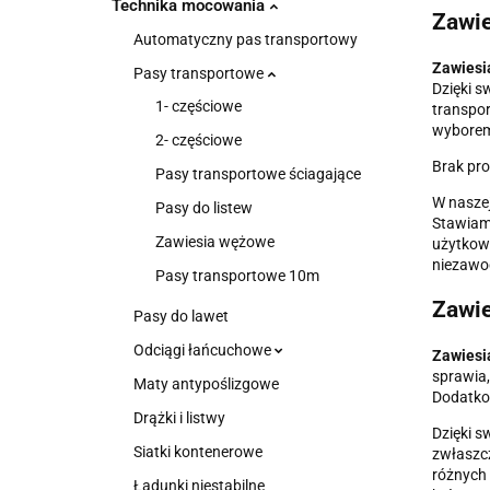
Technika mocowania
Zawie
Automatyczny pas transportowy
Zawiesi
Pasy transportowe
Dzięki s
1- częściowe
transpor
wyborem 
2- częściowe
Brak pr
Pasy transportowe ściagające
W naszej
Pasy do listew
Stawiamy
Zawiesia wężowe
użytkowa
niezawod
Pasy transportowe 10m
Zawie
Pasy do lawet
Odciągi łańcuchowe
Zawiesi
sprawia,
Maty antypoślizgowe
Dodatkow
Drążki i listwy
Dzięki s
Siatki kontenerowe
zwłaszcz
różnych 
Ładunki niestabilne