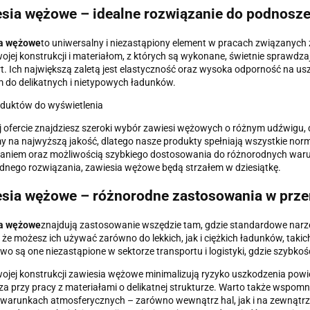
sia wężowe – idealne rozwiązanie do podnosz
a wężowe
to uniwersalny i niezastąpiony element w pracach związanyc
wojej konstrukcji i materiałom, z których są wykonane, świetnie sprawdz
t. Ich największą zaletą jest elastyczność oraz wysoka odporność na u
do delikatnych i nietypowych ładunków.
oduktów do wyświetlenia
 ofercie znajdziesz szeroki wybór zawiesi wężowych o różnym udźwigu
 na najwyższą jakość, dlatego nasze produkty spełniają wszystkie norm
niem oraz możliwością szybkiego dostosowania do różnorodnych warunk
nego rozwiązania, zawiesia wężowe będą strzałem w dziesiątkę.
sia wężowe – różnorodne zastosowania w prz
a wężowe
znajdują zastosowanie wszędzie tam, gdzie standardowe narz
 że możesz ich używać zarówno do lekkich, jak i ciężkich ładunków, takic
o są one niezastąpione w sektorze transportu i logistyki, gdzie szybko
wojej konstrukcji zawiesia wężowe minimalizują ryzyko uszkodzenia po
a przy pracy z materiałami o delikatnej strukturze. Warto także wspom
warunkach atmosferycznych – zarówno wewnątrz hal, jak i na zewnątrz. 