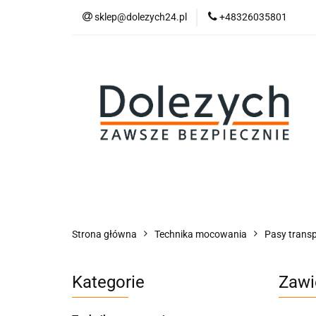
sklep@dolezych24.pl
+48326035801
Technika mocowan
Akcesoria zawiesi
Technika mocowania
Technika podnosz
Strona główna
Technika mocowania
Pasy trans
Kategorie
Zawi