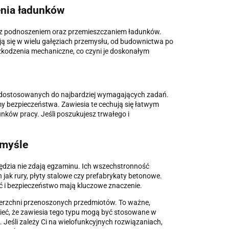
enia ładunków
h z podnoszeniem oraz przemieszczaniem ładunków.
ają się w wielu gałęziach przemysłu, od budownictwa po
szkodzenia mechaniczne, co czyni je doskonałym
, dostosowanych do najbardziej wymagających zadań.
y bezpieczeństwa. Zawiesia te cechują się łatwym
ów pracy. Jeśli poszukujesz trwałego i
emyśle
ędzia nie zdają egzaminu. Ich wszechstronność
h jak rury, płyty stalowe czy prefabrykaty betonowe.
ść i bezpieczeństwo mają kluczowe znaczenie.
wierzchni przenoszonych przedmiotów. To ważne,
nieć, że zawiesia tego typu mogą być stosowane w
Jeśli zależy Ci na wielofunkcyjnych rozwiązaniach,