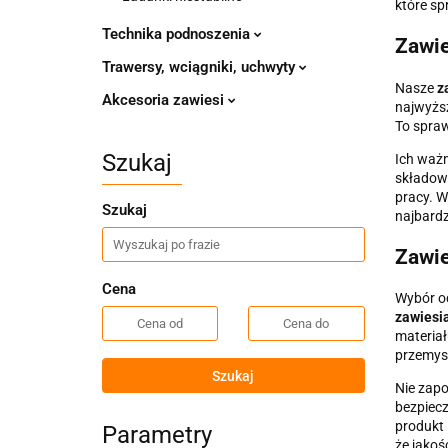
które sp
Technika podnoszenia
Zawie
Trawersy, wciągniki, uchwyty
Nasze
z
Akcesoria zawiesi
najwyższ
To spra
Szukaj
Ich ważn
składowa
pracy. W
Szukaj
najbardz
Zawie
Cena
Wybór od
zawiesi
materiał
przemysł
Szukaj
Nie zapo
bezpiecz
produkt 
Parametry
że jakoś