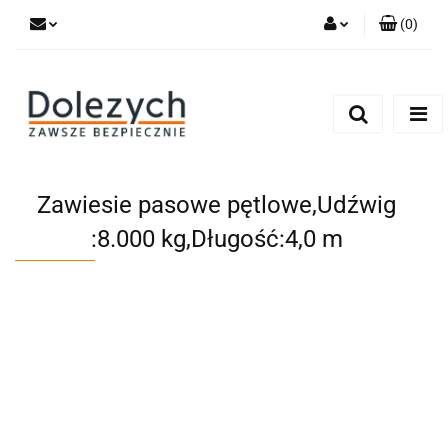
(
0
)
Zaloguj się
Zarejestruj się
Dodaj zgłoszenie
Zgody cookies
Zawiesie pasowe pętlowe,Udźwig
:8.000 kg,Długość:4,0 m