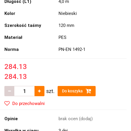
Długość (L1)
4,0 m
Kolor
Niebieski
Szerokość taśmy
120 mm
Materiał
PES
Norma
PN-EN 1492-1
284.13
284.13
szt.
Do koszyka
Do przechowalni
Opinie
brak ocen
(dodaj)
Wysyłka w ciągu
3 dni