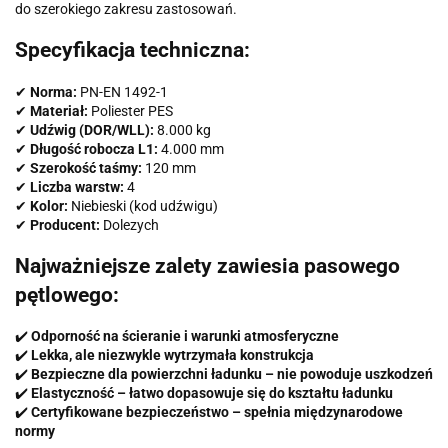
do szerokiego zakresu zastosowań.
Specyfikacja techniczna:
✔
Norma:
PN-EN 1492-1
✔
Materiał:
Poliester PES
✔
Udźwig (DOR/WLL):
8.000 kg
✔
Długość robocza L1:
4.000 mm
✔
Szerokość taśmy:
120 mm
✔
Liczba warstw:
4
✔
Kolor:
Niebieski (kod udźwigu)
✔
Producent:
Dolezych
Najważniejsze zalety zawiesia pasowego
pętlowego:
✔️
Odporność na ścieranie i warunki atmosferyczne
✔️
Lekka, ale niezwykle wytrzymała konstrukcja
✔️
Bezpieczne dla powierzchni ładunku – nie powoduje uszkodzeń
✔️
Elastyczność – łatwo dopasowuje się do kształtu ładunku
✔️
Certyfikowane bezpieczeństwo – spełnia międzynarodowe
normy