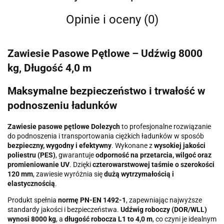
Opinie i oceny (0)
Zawiesie Pasowe Pętlowe – Udźwig 8000
kg, Długość 4,0 m
Maksymalne bezpieczeństwo i trwałość w
podnoszeniu ładunków
Zawiesie pasowe pętlowe Dolezych
to profesjonalne rozwiązanie
do podnoszenia i transportowania ciężkich ładunków w sposób
bezpieczny, wygodny i efektywny
. Wykonane z
wysokiej jakości
poliestru (PES)
, gwarantuje
odporność na przetarcia, wilgoć oraz
promieniowanie UV
. Dzięki
czterowarstwowej taśmie o szerokości
120 mm
, zawiesie wyróżnia się
dużą wytrzymałością i
elastycznością
.
Produkt spełnia
normę PN-EN 1492-1
, zapewniając najwyższe
standardy jakości i bezpieczeństwa.
Udźwig roboczy (DOR/WLL)
wynosi 8000 kg
, a
długość robocza L1 to 4,0 m
, co czyni je idealnym