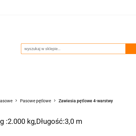
ia
Technika podnoszenia
Trawersy, wciągniki, uch
Przeglądy okresowe i serwis
enia
Trawersy, wciągniki, uchwyty
Akcesoria zawie
pasowe
Pasowe pętlowe
Zawiesia pętlowe 4-warstwy
 :2.000 kg,Długość:3,0 m