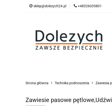
sklep@dolezych24.pl
+48326035801
Technika mocowan
Akcesoria zawiesi
Technika mocowania
Technika podnosz
Strona główna
Technika podnoszenia
Zawiesia 
Zawiesie pasowe pętlowe,Udźwig