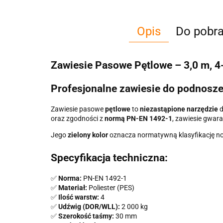
Opis
Do pobra
Zawiesie Pasowe Pętlowe – 3,0 m, 
Profesjonalne zawiesie do podnosze
Zawiesie pasowe
pętlowe
to
niezastąpione narzędzie
d
oraz zgodności z
normą PN-EN 1492-1
, zawiesie gwar
Jego
zielony kolor
oznacza normatywną klasyfikację no
Specyfikacja techniczna:
✅
Norma:
PN-EN 1492-1
✅
Materiał:
Poliester (PES)
✅
Ilość warstw:
4
✅
Udźwig (DOR/WLL):
2 000 kg
✅
Szerokość taśmy:
30 mm