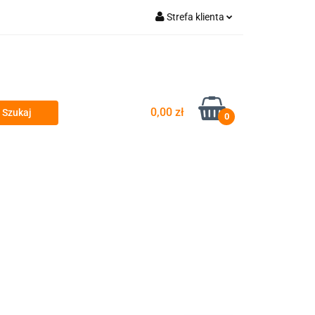
Strefa klienta
wyty
Zaloguj się
Zarejestruj się
Dodaj zgłoszenie
0,00 zł
Zgody cookies
0
si
Przeglądy okresowe i serwis