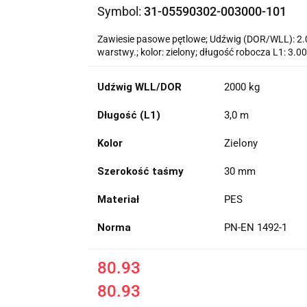
Symbol:
31-05590302-003000-101
Zawiesie pasowe pętlowe; Udźwig (DOR/WLL): 2.0
warstwy.; kolor: zielony; długość robocza L1: 3.
Udźwig WLL/DOR
2000 kg
Długość (L1)
3,0 m
Kolor
Zielony
Szerokość taśmy
30 mm
Materiał
PES
Norma
PN-EN 1492-1
80.93
80.93