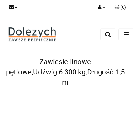
(
0
)
Zaloguj się
Zarejestruj się
Dodaj zgłoszenie
Zgody cookies
Zawiesie linowe
pętlowe,Udźwig:6.300 kg,Długość:1,5
m