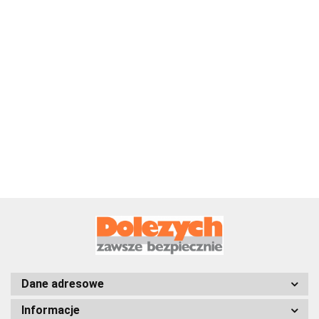
Zawiesie linowe
Zawiesie linowe
Zawiesie linowe
pętlowe,Udźwig:3.150
pętlowe,Udźwig:4.000
pętlowe,Udźwig:1
kg,Długość:4,0 m
kg,Długość:3,0 m
kg,Długość:1,5 m
153.00
150.99
33.55
Dane adresowe
Informacje