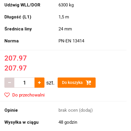
Udźwig WLL/DOR
6300 kg
Długość (L1)
1,5 m
Średnica liny
24 mm
Norma
PN-EN 13414
207.97
207.97
szt.
Do koszyka
Do przechowalni
Opinie
brak ocen
(dodaj)
Wysyłka w ciągu
48 godzin