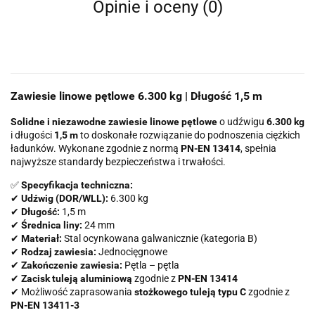
Opinie i oceny (0)
Zawiesie linowe pętlowe 6.300 kg | Długość 1,5 m
Solidne i niezawodne zawiesie linowe pętlowe
o udźwigu
6.300 kg
i długości
1,5 m
to doskonałe rozwiązanie do podnoszenia ciężkich
ładunków. Wykonane zgodnie z normą
PN-EN 13414
, spełnia
najwyższe standardy bezpieczeństwa i trwałości.
✅
Specyfikacja techniczna:
✔
Udźwig (DOR/WLL):
6.300 kg
✔
Długość:
1,5 m
✔
Średnica liny:
24 mm
✔
Materiał:
Stal ocynkowana galwanicznie (kategoria B)
✔
Rodzaj zawiesia:
Jednocięgnowe
✔
Zakończenie zawiesia:
Pętla – pętla
✔
Zacisk tuleją aluminiową
zgodnie z
PN-EN 13414
✔ Możliwość zaprasowania
stożkowego tuleją typu C
zgodnie z
PN-EN 13411-3