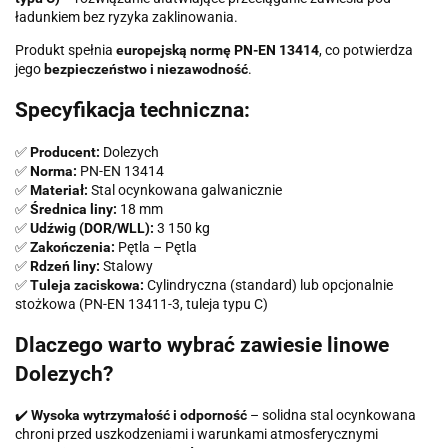
ładunkiem bez ryzyka zaklinowania.
Produkt spełnia
europejską normę PN-EN 13414
, co potwierdza
jego
bezpieczeństwo i niezawodność
.
Specyfikacja techniczna:
✅
Producent:
Dolezych
✅
Norma:
PN-EN 13414
✅
Materiał:
Stal ocynkowana galwanicznie
✅
Średnica liny:
18 mm
✅
Udźwig (DOR/WLL):
3 150 kg
✅
Zakończenia:
Pętla – Pętla
✅
Rdzeń liny:
Stalowy
✅
Tuleja zaciskowa:
Cylindryczna (standard) lub opcjonalnie
stożkowa (PN-EN 13411-3, tuleja typu C)
Dlaczego warto wybrać zawiesie linowe
Dolezych?
✔️
Wysoka wytrzymałość i odporność
– solidna stal ocynkowana
chroni przed uszkodzeniami i warunkami atmosferycznymi