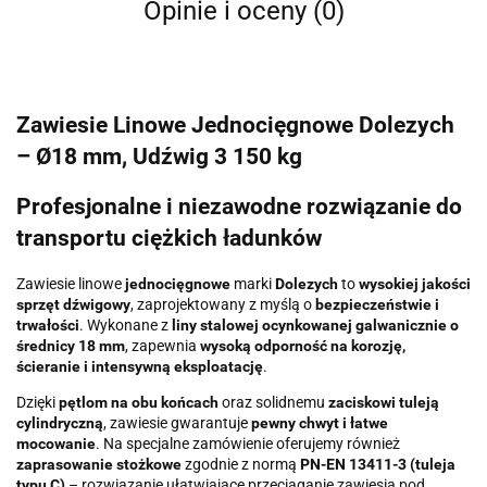
Opinie i oceny (0)
Zawiesie Linowe Jednocięgnowe Dolezych
– Ø18 mm, Udźwig 3 150 kg
Profesjonalne i niezawodne rozwiązanie do
transportu ciężkich ładunków
Zawiesie linowe
jednocięgnowe
marki
Dolezych
to
wysokiej jakości
sprzęt dźwigowy
, zaprojektowany z myślą o
bezpieczeństwie i
trwałości
. Wykonane z
liny stalowej ocynkowanej galwanicznie o
średnicy 18 mm
, zapewnia
wysoką odporność na korozję,
ścieranie i intensywną eksploatację
.
Dzięki
pętlom na obu końcach
oraz solidnemu
zaciskowi tuleją
cylindryczną
, zawiesie gwarantuje
pewny chwyt i łatwe
mocowanie
. Na specjalne zamówienie oferujemy również
zaprasowanie stożkowe
zgodnie z normą
PN-EN 13411-3 (tuleja
typu C)
– rozwiązanie ułatwiające przeciąganie zawiesia pod