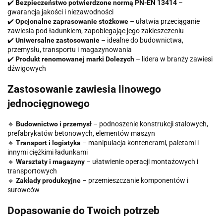
✔️
Bezpieczeństwo potwierdzone normą PN-EN 13414
–
gwarancja jakości i niezawodności
✔️
Opcjonalne zaprasowanie stożkowe
– ułatwia przeciąganie
zawiesia pod ładunkiem, zapobiegając jego zakleszczeniu
✔️
Uniwersalne zastosowanie
– idealne do budownictwa,
przemysłu, transportu i magazynowania
✔️
Produkt renomowanej marki Dolezych
– lidera w branży zawiesi
dźwigowych
Zastosowanie zawiesia linowego
jednocięgnowego
🔹
Budownictwo i przemysł
– podnoszenie konstrukcji stalowych,
prefabrykatów betonowych, elementów maszyn
🔹
Transport i logistyka
– manipulacja kontenerami, paletami i
innymi ciężkimi ładunkami
🔹
Warsztaty i magazyny
– ułatwienie operacji montażowych i
transportowych
🔹
Zakłady produkcyjne
– przemieszczanie komponentów i
surowców
Dopasowanie do Twoich potrzeb