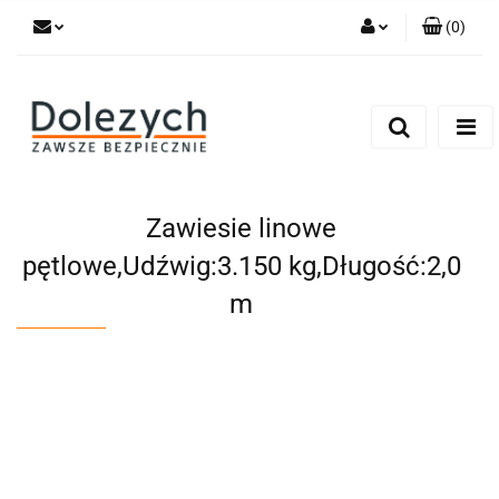
(
0
)
Zaloguj się
Zarejestruj się
Dodaj zgłoszenie
Zgody cookies
Zawiesie linowe
pętlowe,Udźwig:3.150 kg,Długość:2,0
m