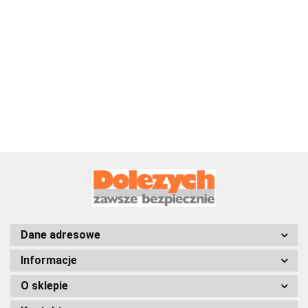
Zawiesie linowe
Zawiesie linowe
Zawiesie linowe
pętlowe,Udźwig:4.000
pętlowe,Udźwig:1.000
pętlowe,Udźwig:1
kg,Długość:1,5 m
kg,Długość:1,5 m
kg,Długość:3,0 m
111.94
33.55
42.93
Dane adresowe
Informacje
O sklepie