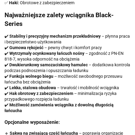
✅
Haki:
Obrotowe z zabezpieczeniem
Najważniejsze zalety wciągnika Black-
Series
✔️
Stabilny i precyzyjny mechanizm przekładniowy
– płynna praca
i bezpieczeństwo użytkowania
✔️
Gumowa rękojeść
– pewny chwyt i komfort pracy
✔️
Wytrzymały ocynkowany łańcuch nośny
– zgodność z PN-EN
818-7, wysoka odporność na obciążenia
✔️
Dwukierunkowy samozaciskowy hamulec
– dodatkowa kontrola
podczas podnoszenia i opuszczania ładunku
✔️
Funkcja wolnego biegu
– możliwość swobodnego przesuwu
łańcucha bez obciążenia
✔️
Lekka, stalowa obudowa
– trwałość i mobilność wciągnika
✔️
Hak obrotowy z zabezpieczeniem
– minimalizacja ryzyka
przypadkowego rozpięcia ładunku
✔️
Możliwość zamówienia wciągnika z dowolną długością
łańcucha
Opcjonalne wyposażenie:
🔹
Sakwa na zwisającą część łańcucha
– poprawia organizację