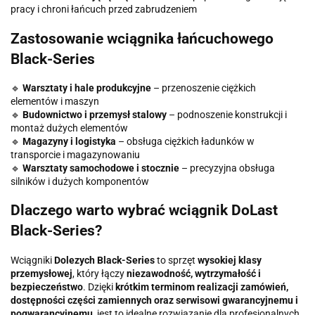
pracy i chroni łańcuch przed zabrudzeniem
Zastosowanie wciągnika łańcuchowego
Black-Series
🔹
Warsztaty i hale produkcyjne
– przenoszenie ciężkich
elementów i maszyn
🔹
Budownictwo i przemysł stalowy
– podnoszenie konstrukcji i
montaż dużych elementów
🔹
Magazyny i logistyka
– obsługa ciężkich ładunków w
transporcie i magazynowaniu
🔹
Warsztaty samochodowe i stocznie
– precyzyjna obsługa
silników i dużych komponentów
Dlaczego warto wybrać wciągnik DoLast
Black-Series?
Wciągniki
Dolezych Black-Series
to sprzęt
wysokiej klasy
przemysłowej
, który łączy
niezawodność, wytrzymałość i
bezpieczeństwo
. Dzięki
krótkim terminom realizacji zamówień,
dostępności części zamiennych oraz serwisowi gwarancyjnemu i
pogwarancyjnemu
, jest to idealne rozwiązanie dla profesjonalnych