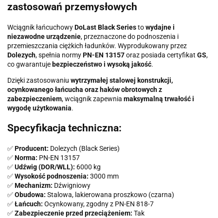
zastosowań przemysłowych
Wciągnik łańcuchowy
DoLast Black Series
to
wydajne i
niezawodne urządzenie
, przeznaczone do podnoszenia i
przemieszczania ciężkich ładunków. Wyprodukowany przez
Dolezych
, spełnia normy
PN-EN 13157
oraz posiada certyfikat
GS
,
co gwarantuje
bezpieczeństwo i wysoką jakość
.
Dzięki zastosowaniu
wytrzymałej stalowej konstrukcji,
ocynkowanego łańcucha oraz haków obrotowych z
zabezpieczeniem
, wciągnik zapewnia
maksymalną trwałość i
wygodę użytkowania
.
Specyfikacja techniczna:
✅
Producent:
Dolezych (Black Series)
✅
Norma:
PN-EN 13157
✅
Udźwig (DOR/WLL):
6000 kg
✅
Wysokość podnoszenia:
3000 mm
✅
Mechanizm:
Dźwigniowy
✅
Obudowa:
Stalowa, lakierowana proszkowo (czarna)
✅
Łańcuch:
Ocynkowany, zgodny z PN-EN 818-7
✅
Zabezpieczenie przed przeciążeniem:
Tak