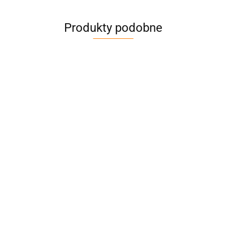
Produkty podobne
WCIĄGNIK
WCIĄGNIK
WCIĄGNIK
WCIĄGNIK
ŁAŃCUCHOWY,
ŁAŃCUCHOWY,
ŁAŃCUCHOWY,
ŁAŃCUCHOWY,
1.5m
1.5m
1.5m
1.5m
904.71
436.76
1309.40
550.28
DŹWIGNIOWY
DŹWIGNIOWY
DŹWIGNIOWY
DŹWIGNIOWY
1500kg
250kg
3000kg
500kg