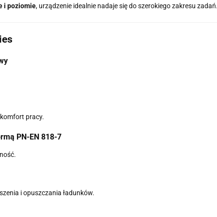
e i poziomie
, urządzenie idealnie nadaje się do szerokiego zakresu zadań
ies
owy
komfort pracy.
ormą PN-EN 818-7
ność.
zenia i opuszczania ładunków.