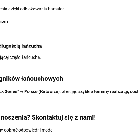
enia dzięki odblokowaniu hamulca.
kowo
długością łańcucha
ącej części łańcucha.
iągników łańcuchowych
ck Series”
w
Polsce (Katowice)
, oferując
szybkie terminy realizacji, d
noszenia? Skontaktuj się z nami!
my dobrać odpowiedni model.