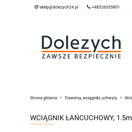
sklep@dolezych24.pl
+48326035801
Technika mocowan
Akcesoria zawiesi
Technika mocowania
Technika podnosz
Strona główna
Trawersy, wciągniki, uchwyty
Wci
WCIĄGNIK ŁAŃCUCHOWY, 1.5m