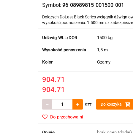
Symbol:
96-08989815-001500-001
Dolezych DoLast Black Series wciągnik dźwignio
wysokość podnoszenia: 1.500 mm; z zabezpiecze
Udźwig WLL/DOR
1500 kg
Wysokość ponoszenia
1,5 m
Kolor
Czarny
904.71
904.71
szt.
Do koszyka
Do przechowalni
Opinie
brak ocen
(dodaj)