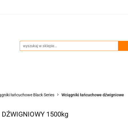
ia
Technika podnoszenia
Trawersy, wciągniki, uch
Przeglądy okresowe i serwis
enia
Trawersy, wciągniki, uchwyty
Akcesoria zawie
ągniki łańcuchowe Black Series
Wciągniki łańcuchowe dźwigniowe
 DŹWIGNIOWY 1500kg