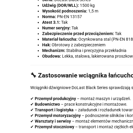
Udźwig (DOR/WLL):
1500 kg
Wysokość podnoszenia:
1,5 m
Norma:
PN-EN 13157
Atest 3.1:
Tak
Numer seryjny:
Tak
Zabezpieczenie przed przeciążeniem:
Tak
Materiał łańcucha:
Ocynkowana stal (PN-EN 818
Hak:
Obrotowy z zabezpieczeniem
Mechanizm:
Stabilna i precyzyjna przekładnia
Obudowa:
Lekka, stalowa, lakierowana proszko
🔧 Zastosowanie wciągnika łańcuch
Wciągniki dźwigniowe DoLast Black Series sprawdzają s
✔
Przemysł produkcyjny
– montaż maszyn i urządzeń.
✔
Budownictwo
– prace konstrukcyjne i montażowe.
✔
Transport i logistyka
– załadunek i rozładunek towa
✔
Przemysł motoryzacyjny
– podnoszenie silników i k
✔
Warsztaty i serwisy
– montaż elementów mechanicz
✔
Przemysł stoczniowy
– transport i montaż ciężkich 