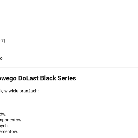
-7)
wo
owego DoLast Black Series
ię w wielu branżach:
rów.
omponentów.
nych.
elementów.