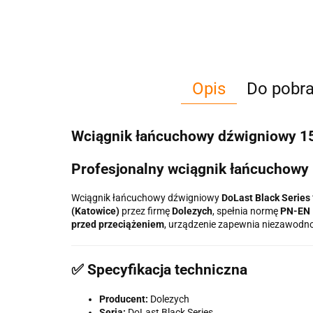
Opis
Do pobra
Wciągnik łańcuchowy dźwigniowy 150
Profesjonalny wciągnik łańcuchowy
Wciągnik łańcuchowy dźwigniowy
DoLast Black Series
(Katowice)
przez firmę
Dolezych
, spełnia normę
PN-EN 
przed przeciążeniem
, urządzenie zapewnia niezawodn
✅ Specyfikacja techniczna
Producent:
Dolezych
Seria:
DoLast Black Series