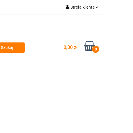
Strefa klienta
wyty
Zaloguj się
Zarejestruj się
Dodaj zgłoszenie
0,00 zł
Zgody cookies
0
si
Przeglądy okresowe i serwis