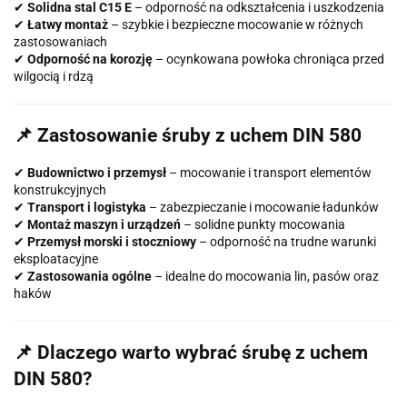
✔
Solidna stal C15 E
– odporność na odkształcenia i uszkodzenia
✔
Łatwy montaż
– szybkie i bezpieczne mocowanie w różnych
zastosowaniach
✔
Odporność na korozję
– ocynkowana powłoka chroniąca przed
wilgocią i rdzą
📌 Zastosowanie śruby z uchem DIN 580
✔
Budownictwo i przemysł
– mocowanie i transport elementów
konstrukcyjnych
✔
Transport i logistyka
– zabezpieczanie i mocowanie ładunków
✔
Montaż maszyn i urządzeń
– solidne punkty mocowania
✔
Przemysł morski i stoczniowy
– odporność na trudne warunki
eksploatacyjne
✔
Zastosowania ogólne
– idealne do mocowania lin, pasów oraz
haków
📌 Dlaczego warto wybrać śrubę z uchem
DIN 580?