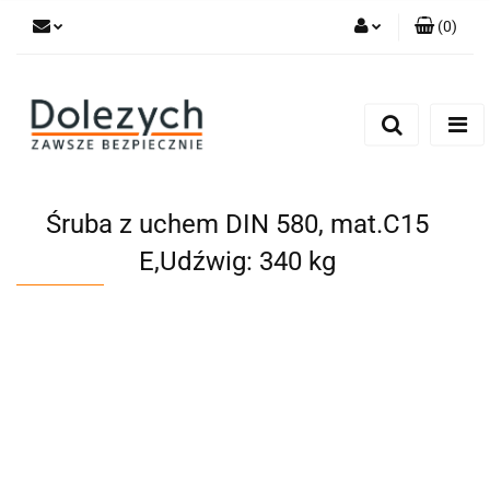
(
0
)
Zaloguj się
Zarejestruj się
Dodaj zgłoszenie
Zgody cookies
Śruba z uchem DIN 580, mat.C15
E,Udźwig: 340 kg