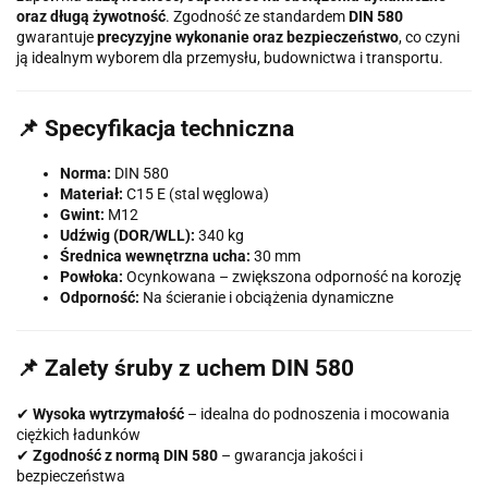
oraz długą żywotność
. Zgodność ze standardem
DIN 580
gwarantuje
precyzyjne wykonanie oraz bezpieczeństwo
, co czyni
ją idealnym wyborem dla przemysłu, budownictwa i transportu.
📌 Specyfikacja techniczna
Norma:
DIN 580
Materiał:
C15 E (stal węglowa)
Gwint:
M12
Udźwig (DOR/WLL):
340 kg
Średnica wewnętrzna ucha:
30 mm
Powłoka:
Ocynkowana – zwiększona odporność na korozję
Odporność:
Na ścieranie i obciążenia dynamiczne
📌 Zalety śruby z uchem DIN 580
✔
Wysoka wytrzymałość
– idealna do podnoszenia i mocowania
ciężkich ładunków
✔
Zgodność z normą DIN 580
– gwarancja jakości i
bezpieczeństwa