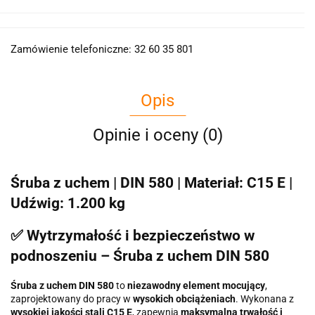
Zamówienie telefoniczne: 32 60 35 801
Opis
Opinie i oceny (0)
Śruba z uchem | DIN 580 | Materiał: C15 E |
Udźwig: 1.200 kg
✅ Wytrzymałość i bezpieczeństwo w
podnoszeniu – Śruba z uchem DIN 580
Śruba z uchem DIN 580
to
niezawodny element mocujący
,
zaprojektowany do pracy w
wysokich obciążeniach
. Wykonana z
wysokiej jakości stali C15 E
, zapewnia
maksymalną trwałość i