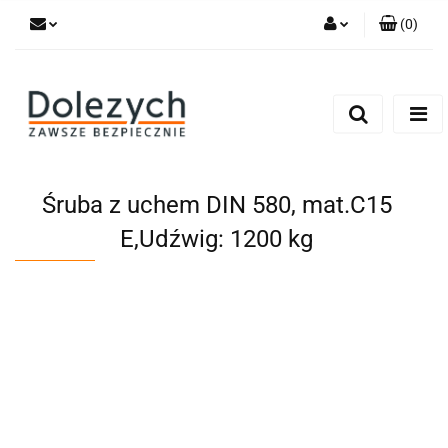
(
0
)
Zaloguj się
Zarejestruj się
Dodaj zgłoszenie
Zgody cookies
Śruba z uchem DIN 580, mat.C15
E,Udźwig: 1200 kg