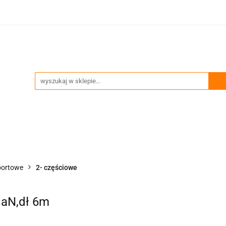
ia
Technika podnoszenia
Trawersy, wciągniki, uch
Przeglądy okresowe i serwis
enia
Trawersy, wciągniki, uchwyty
Akcesoria zawie
portowe
2- częściowe
daN,dł 6m