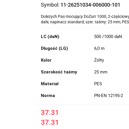
Symbol:
11-26251034-006000-101
Dolezych Pas mocujący DoZurr 1000, 2-częściow
daN; napinacz standard; szer. taśmy: 25 mm; PES
LC (daN)
500 /1000 daN
Długość (LG)
6,0 m
Kolor
Żółty
Szerokość taśmy
25 mm
Materiał
PES
Norma
PN-EN 12195-2
37.31
37.31