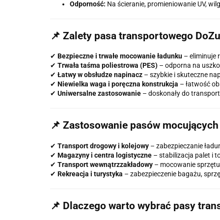
Odporność:
Na ścieranie, promieniowanie UV, wilgo
📌 Zalety pasa transportowego DoZu
✔
Bezpieczne i trwałe mocowanie ładunku
– eliminuje
✔
Trwała taśma poliestrowa (PES)
– odporna na uszko
✔
Łatwy w obsłudze napinacz
– szybkie i skuteczne na
✔
Niewielka waga i poręczna konstrukcja
– łatwość ob
✔
Uniwersalne zastosowanie
– doskonały do transport
📌 Zastosowanie pasów mocujących
✔
Transport drogowy i kolejowy
– zabezpieczanie ładu
✔
Magazyny i centra logistyczne
– stabilizacja palet i
✔
Transport wewnątrzzakładowy
– mocowanie sprzętu 
✔
Rekreacja i turystyka
– zabezpieczenie bagażu, sprz
📌 Dlaczego warto wybrać pasy tra