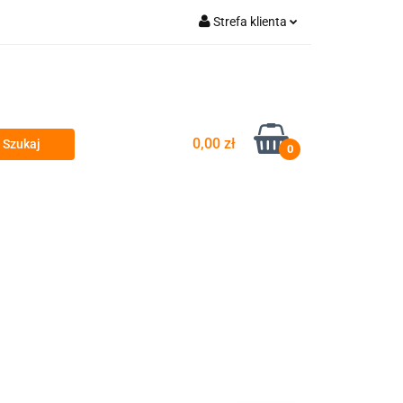
Strefa klienta
wyty
Zaloguj się
Zarejestruj się
Dodaj zgłoszenie
0,00 zł
Zgody cookies
0
si
Przeglądy okresowe i serwis