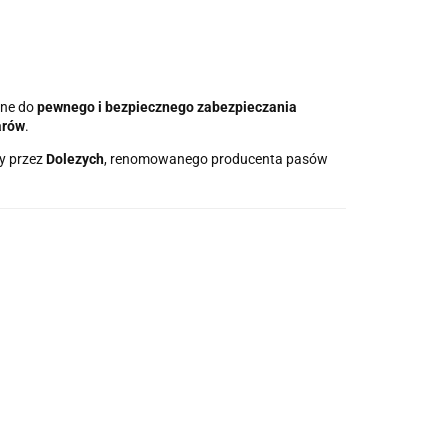
one do
pewnego i bezpiecznego zabezpieczania
arów
.
y przez
Dolezych
, renomowanego producenta pasów