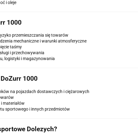
ć i oleje
rr 1000
 ryzyko przemieszczania się towarów
dzenia mechaniczne i warunki atmosferyczne
pięcie taśmy
sługi i przechowywania
u, logistyki i magazynowania
 DoZurr 1000
nków na pojazdach dostawczych i ciężarowych
 towarów
i materiałów
ętu sportowego i innych przedmiotów
nsportowe Dolezych?