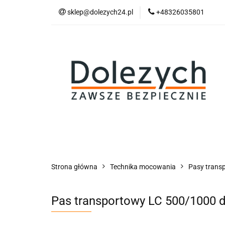
sklep@dolezych24.pl
+48326035801
Technika mocowan
Akcesoria zawiesi
Technika mocowania
Technika podnosz
Strona główna
Technika mocowania
Pasy trans
Pas transportowy LC 500/1000 