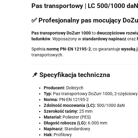
Pas transportowy | LC 500/1000 daN 
✅ Profesjonalny pas mocujący DoZu
Pas transportowy DoZurr 1000
to
dwuczęściowe rozwi
ładunków
. Wyposażony w
standardowy napinacz
oraz
Spełnia
normę PN-EN 12195-2
, co gwarantuje
wysoką j
transportowych.
📌 Specyfikacja techniczna
Producent:
Dolezych
Typ:
Pas transportowy DoZurr 1000, 2-częściowy
Norma:
PN-EN 12195-2
Zdolność mocowania (LC):
500/1000 daN
Szerokość taśmy:
25 mm
Materiał:
Poliester (PES)
Długość robocza (LG):
6.000 mm
Napinacz:
Standardowy
Hak:
Profilowy