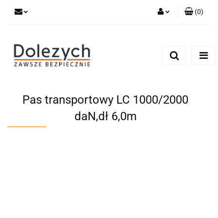
(
0
)
Zaloguj się
Zarejestruj się
Dodaj zgłoszenie
Zgody cookies
Pas transportowy LC 1000/2000
daN,dł 6,0m