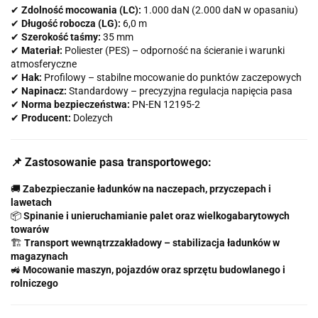
✔
Zdolność mocowania (LC):
1.000 daN (2.000 daN w opasaniu)
✔
Długość robocza (LG):
6,0 m
✔
Szerokość taśmy:
35 mm
✔
Materiał:
Poliester (PES) – odporność na ścieranie i warunki
atmosferyczne
✔
Hak:
Profilowy – stabilne mocowanie do punktów zaczepowych
✔
Napinacz:
Standardowy – precyzyjna regulacja napięcia pasa
✔
Norma bezpieczeństwa:
PN-EN 12195-2
✔
Producent:
Dolezych
📌 Zastosowanie pasa transportowego:
🚚
Zabezpieczanie ładunków na naczepach, przyczepach i
lawetach
📦
Spinanie i unieruchamianie palet oraz wielkogabarytowych
towarów
🏗️
Transport wewnątrzzakładowy – stabilizacja ładunków w
magazynach
🚜
Mocowanie maszyn, pojazdów oraz sprzętu budowlanego i
rolniczego