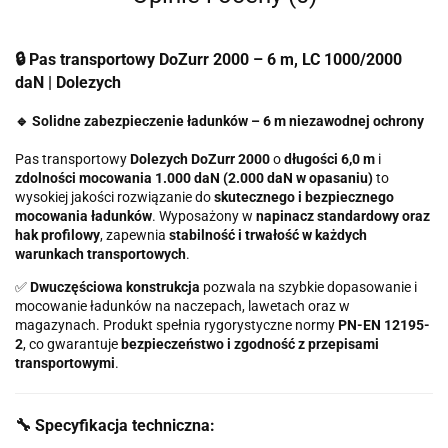
🔒 Pas transportowy DoZurr 2000 – 6 m, LC 1000/2000
daN | Dolezych
🔹 Solidne zabezpieczenie ładunków – 6 m niezawodnej ochrony
Pas transportowy
Dolezych DoZurr 2000
o
długości 6,0 m
i
zdolności mocowania 1.000 daN (2.000 daN w opasaniu)
to
wysokiej jakości rozwiązanie do
skutecznego i bezpiecznego
mocowania ładunków
. Wyposażony w
napinacz standardowy oraz
hak profilowy
, zapewnia
stabilność i trwałość w każdych
warunkach transportowych
.
✅
Dwuczęściowa konstrukcja
pozwala na szybkie dopasowanie i
mocowanie ładunków na naczepach, lawetach oraz w
magazynach. Produkt spełnia rygorystyczne normy
PN-EN 12195-
2
, co gwarantuje
bezpieczeństwo i zgodność z przepisami
transportowymi
.
🔧 Specyfikacja techniczna: