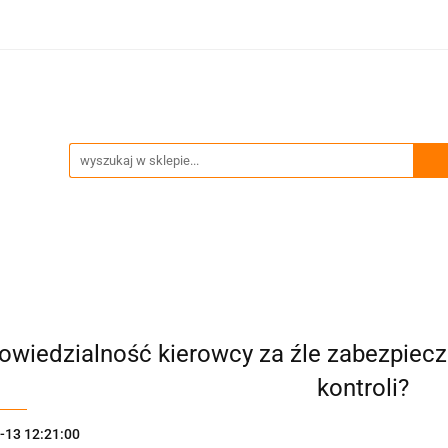
ia
Technika podnoszenia
Trawersy, wciągniki, uch
Przeglądy okresowe i serwis
enia
Trawersy, wciągniki, uchwyty
Akcesoria zawie
wiedzialność kierowcy za źle zabezpieczo
kontroli?
-13 12:21:00