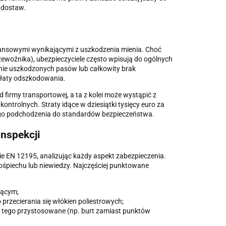
 dostaw.
ansowymi wynikającymi z uszkodzenia mienia. Choć
ewoźnika), ubezpieczyciele często wpisują do ogólnych
nie uszkodzonych pasów lub całkowity brak
płaty odszkodowania.
firmy transportowej, a ta z kolei może wystąpić z
ontrolnych. Straty idące w dziesiątki tysięcy euro za
nego podchodzenia do standardów bezpieczeństwa.
nspekcji
 EN 12195, analizując każdy aspekt zabezpieczenia.
z pośpiechu lub niewiedzy. Najczęściej punktowane
jącym;
przecierania się włókien poliestrowych;
 tego przystosowane (np. burt zamiast punktów