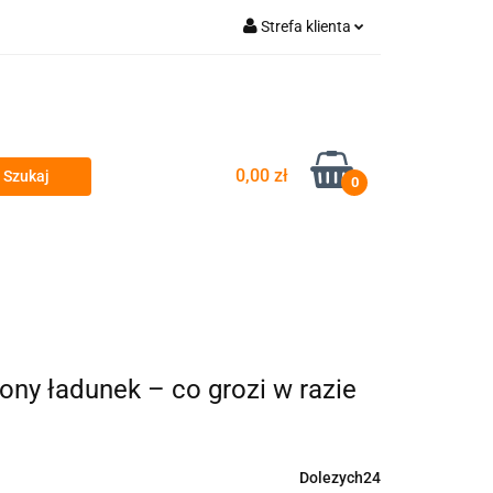
Strefa klienta
wyty
Zaloguj się
Zarejestruj się
Dodaj zgłoszenie
0,00 zł
Zgody cookies
0
si
Przeglądy okresowe i serwis
ny ładunek – co grozi w razie
Dolezych24