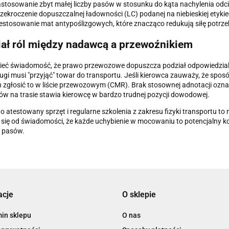
stosowanie zbyt małej liczby pasów w stosunku do kąta nachylenia odc
zekroczenie dopuszczalnej ładowności (LC) podanej na niebieskiej etykiec
estosowanie mat antypoślizgowych, które znacząco redukują siłę potrze
ał ról między nadawcą a przewoźnikiem
ieć świadomość, że prawo przewozowe dopuszcza podział odpowiedzialn
rugi musi "przyjąć" towar do transportu. Jeśli kierowca zauważy, że spo
 zgłosić to w liście przewozowym (CMR). Brak stosownej adnotacji ozn
w na trasie stawia kierowcę w bardzo trudnej pozycji dowodowej.
o atestowany sprzęt i regularne szkolenia z zakresu fizyki transportu t
się od świadomości, że każde uchybienie w mocowaniu to potencjalny ko
 pasów.
acje
O sklepie
in sklepu
O nas