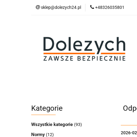
sklep@dolezych24.pl
+48326035801
Technika mocowan
Akcesoria zawiesi
Technika mocowania
Technika podnosz
Kategorie
Odpo
Wszystkie kategorie
(93)
2026-02
Normy
(12)