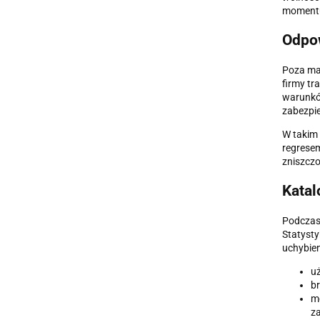
momentu
Odpow
Poza man
firmy tr
warunkó
zabezpi
W takim 
regresem
zniszczo
Katal
Podczas 
Statysty
uchybien
u
br
mo
z