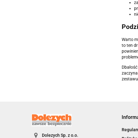
za
pr
ni
Podzi
Warto m
to ten d
powinien
problemó
Dbałość 
zaczyna 
zestawu
Inform
Regulam
Dolezych Sp. z o.o.