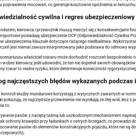
 poprawienia mocowań, co generuje kosztowne opóźnienia w łańcuchu
iedzialność cywilna i regres ubezpieczeniowy
datem, kierowca i przewoźnik muszą mierzyć się z konsekwencjami fin
ansportowe posiadają ubezpieczenie OCP (Odpowiedzialność Cywilna Prz
w ubezpieczenia klauzule dotyczące rażącego niedbalstwa. Wykorzysta
eczeń jest niemal zawsze interpretowany jako podstawa do odmowy wy
scenariuszu właściciel towaru może dochodzić roszczeń bezpośrednio od 
 wobec kierowcy, jeśli udowodni, że ten nie dopełnił swoich obowiązków k
ny towar to realne ryzyko, które determinuje konieczność rygorystycz
og najczęstszych błędów wykazanych podczas i
kontroli służby mundurowe korzystają z wytycznych zawartych w normie
ki pokazują, że najczęstsze przewinienia nie wynikają ze złej woli, lecz 
ia to:
żywanie pasów z naciętą taśmą lub uszkodzonym mechanizmem napina
ak ochrony krawędzi przy ładunkach o ostrych brzegach, co prowadzi do 
cowanie pasów do elementów konstrukcyjnych pojazdu, które nie są do
aczepowych);