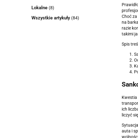
Prawidło
Lokalne
(8)
profesj
Choć za
Wszystkie artykuły
(84)
na barka
razie ko
takimi j
Spis treś
Sa
Od
Ka
Po
Sankc
Kwestia 
transpor
ich licz
liczyć s
Sytuacja
auta i s
wolności