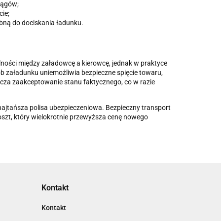
iągów;
ie;
bną do dociskania ładunku.
ości między załadowcę a kierowcę, jednak w praktyce
sób załadunku uniemożliwia bezpieczne spięcie towaru,
acza zaakceptowanie stanu faktycznego, co w razie
o najtańsza polisa ubezpieczeniowa. Bezpieczny transport
szt, który wielokrotnie przewyższa cenę nowego
Kontakt
Kontakt