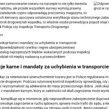
we zamocowanie towaru na naczepie to nie tylko kwestia
onalizmu, ale przede wszystkim surowy wymóg prawny.
 załadunek często odpowiadają pracownicy magazynu, to
ch kierowcy spoczywa ostateczna weryfikacja stanu technicznego zabez
ntroli drogowej lub wypadku, to właśnie osoba prowadząca pojazd staje w
ak Policja czy Inspekcja Transportu Drogowego.
ci:
nkcje karne i mandaty za uchybienia w transporcie
powiedzialność cywilna i regres ubezpieczeniowy
talog najczęstszych błędów wykazanych podczas inspekcji
dział ról między nadawcą a przewoźnikiem
je karne i mandaty za uchybienia w transporcie
kar za niewłaściwe unieruchomienie towaru jest w Polsce regulowana m
cie drogowym. Podczas rutynowej kontroli inspektorzy sprawdzają, czy
ba i wytrzymałość są adekwatne do masy przewożonego dobra. Jeśli okaże
ię z mandatem karnym, który w zależności od skali zagrożenia może wynieś
 komplikuje się w momencie, gdy nieprawidłowe zabezpieczenie doprowa
powoduje zagrożenie w ruchu lądowym, sprawa może trafić do sądu, a ki
, jeżeli dojdzie do uszczerbku na zdrowiu osób trzecich. Warto pamiętać