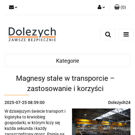
(
0
)
Zaloguj się
Zarejestruj się
Dodaj zgłoszenie
Zgody cookies
Kategorie
Magnesy stałe w transporcie –
zastosowanie i korzyści
2025-07-25 08:59:00
Dolezych24
W dzisiejszym świecie transport i
logistyka to krwiobieg
gospodarki, w którym liczy się
każda sekunda i każdy
zaoszczędzony grosz. Presja na