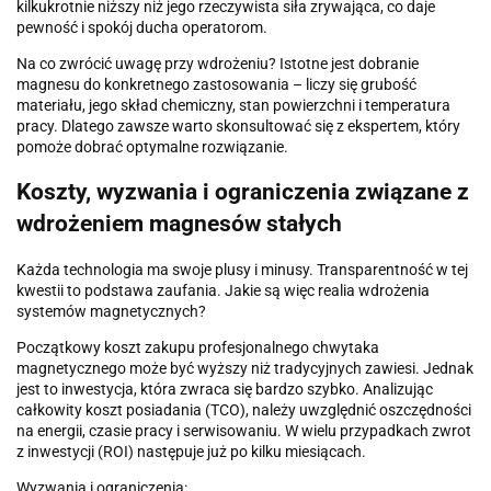
kilkukrotnie niższy niż jego rzeczywista siła zrywająca, co daje
pewność i spokój ducha operatorom.
Na co zwrócić uwagę przy wdrożeniu? Istotne jest dobranie
magnesu do konkretnego zastosowania – liczy się grubość
materiału, jego skład chemiczny, stan powierzchni i temperatura
pracy. Dlatego zawsze warto skonsultować się z ekspertem, który
pomoże dobrać optymalne rozwiązanie.
Koszty, wyzwania i ograniczenia związane z
wdrożeniem magnesów stałych
Każda technologia ma swoje plusy i minusy. Transparentność w tej
kwestii to podstawa zaufania. Jakie są więc realia wdrożenia
systemów magnetycznych?
Początkowy koszt zakupu profesjonalnego chwytaka
magnetycznego może być wyższy niż tradycyjnych zawiesi. Jednak
jest to inwestycja, która zwraca się bardzo szybko. Analizując
całkowity koszt posiadania (TCO), należy uwzględnić oszczędności
na energii, czasie pracy i serwisowaniu. W wielu przypadkach zwrot
z inwestycji (ROI) następuje już po kilku miesiącach.
Wyzwania i ograniczenia: