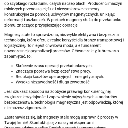
do szybkiego rozładunku całych naczep blach. Producenci maszyn
rolniczych przenoszą ciężkie i niewymiarowe elementy
konstrukcyjne za pomocą uchwytów magnetycznych, unikając
deformacji i uszkodzeń. W portach magnesy służą do przeładunku
złomu, znacząco przyspieszając operacje.
Magnesy stałe to sprawdzona, niezwykle efektywna i bezpieczna
technologia, która oferuje realne korzyści dla branży transportowej i
logistycznej. To nie jest chwilowa moda, ale fundament
nowoczesnej optymalizacji procesów. Główne zalety, które warto
zapamiętać, to:
Skrócenie czasu operacji przeładunkowych.
Znacząca poprawa bezpieczeństwa pracy.
Redukcja kosztów operacyjnych i energetycznych.
Wysoka niezawodność i długa żywotność.
Jeśli szukasz sposobu na zdobycie przewagi konkurencyjnej,
zwiększenie wydajności i zapewnienie najwyższych standardów
bezpieczeństwa, technologia magnetyczna jest odpowiedzią, której
nie możesz zignorować.
Zastanawiasz się, jak magnesy stałe mogą usprawnić procesy w
Twojej firmie? Skontaktuj się z naszymi ekspertami.
Przeprowadzimy analizę Twoich potrzeb i zaproponujemy