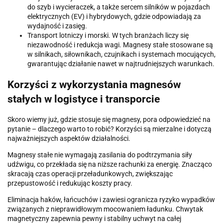
do szyb i wycieraczek, a także sercem silników w pojazdach
elektrycznych (EV) i hybrydowych, gdzie odpowiadają za
wydajność i zasięg.
Transport lotniczy i morski. W tych branżach liczy się
niezawodność i redukcja wagi. Magnesy stałe stosowane są
w silnikach, siłownikach, czujnikach i systemach mocujących,
gwarantując działanie nawet w najtrudniejszych warunkach.
Korzyści z wykorzystania magnesów
stałych w logistyce i transporcie
Skoro wiemy już, gdzie stosuje się magnesy, pora odpowiedzieć na
pytanie – dlaczego warto to robić? Korzyści są mierzalne i dotyczą
najważniejszych aspektów działalności.
Magnesy stałe nie wymagają zasilania do podtrzymania siły
udźwigu, co przekłada się na niższe rachunki za energię. Znacząco
skracają czas operacji przeładunkowych, zwiększając
przepustowość i redukując koszty pracy.
Eliminacja haków, łańcuchów i zawiesi ogranicza ryzyko wypadków
związanych z nieprawidłowym mocowaniem ładunku. Chwytak
magnetyczny zapewnia pewny i stabilny uchwyt na całej