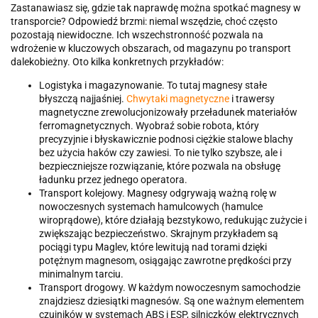
Zastanawiasz się, gdzie tak naprawdę można spotkać magnesy w
transporcie? Odpowiedź brzmi: niemal wszędzie, choć często
pozostają niewidoczne. Ich wszechstronność pozwala na
wdrożenie w kluczowych obszarach, od magazynu po transport
dalekobieżny. Oto kilka konkretnych przykładów:
Logistyka i magazynowanie. To tutaj magnesy stałe
błyszczą najjaśniej.
Chwytaki magnetyczne
i trawersy
magnetyczne zrewolucjonizowały przeładunek materiałów
ferromagnetycznych. Wyobraź sobie robota, który
precyzyjnie i błyskawicznie podnosi ciężkie stalowe blachy
bez użycia haków czy zawiesi. To nie tylko szybsze, ale i
bezpieczniejsze rozwiązanie, które pozwala na obsługę
ładunku przez jednego operatora.
Transport kolejowy. Magnesy odgrywają ważną rolę w
nowoczesnych systemach hamulcowych (hamulce
wiroprądowe), które działają bezstykowo, redukując zużycie i
zwiększając bezpieczeństwo. Skrajnym przykładem są
pociągi typu Maglev, które lewitują nad torami dzięki
potężnym magnesom, osiągając zawrotne prędkości przy
minimalnym tarciu.
Transport drogowy. W każdym nowoczesnym samochodzie
znajdziesz dziesiątki magnesów. Są one ważnym elementem
czujników w systemach ABS i ESP, silniczków elektrycznych