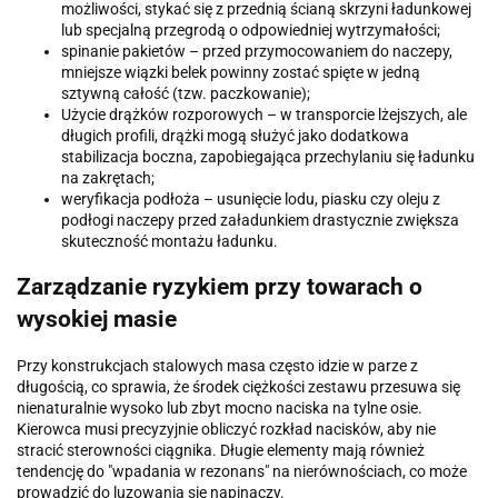
możliwości, stykać się z przednią ścianą skrzyni ładunkowej
lub specjalną przegrodą o odpowiedniej wytrzymałości;
spinanie pakietów – przed przymocowaniem do naczepy,
mniejsze wiązki belek powinny zostać spięte w jedną
sztywną całość (tzw. paczkowanie);
Użycie drążków rozporowych – w transporcie lżejszych, ale
długich profili, drążki mogą służyć jako dodatkowa
stabilizacja boczna, zapobiegająca przechylaniu się ładunku
na zakrętach;
weryfikacja podłoża – usunięcie lodu, piasku czy oleju z
podłogi naczepy przed załadunkiem drastycznie zwiększa
skuteczność montażu ładunku.
Zarządzanie ryzykiem przy towarach o
wysokiej masie
Przy konstrukcjach stalowych masa często idzie w parze z
długością, co sprawia, że środek ciężkości zestawu przesuwa się
nienaturalnie wysoko lub zbyt mocno naciska na tylne osie.
Kierowca musi precyzyjnie obliczyć rozkład nacisków, aby nie
stracić sterowności ciągnika. Długie elementy mają również
tendencję do "wpadania w rezonans" na nierównościach, co może
prowadzić do luzowania się napinaczy.