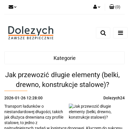
(
0
)
Zaloguj się
Zarejestruj się
Dodaj zgłoszenie
Zgody cookies
Kategorie
Jak przewozić długie elementy (belki,
drewno, konstrukcje stalowe)?
2026-01-26 12:28:00
Dolezych24
Transport ładunków o
niestandardowej długości, takich
jak dłużyca drewniana czy profile
stalowe, to jedno z
najtrudniejszych zadań w logistyce drogowej. Kluczem do sukcesu