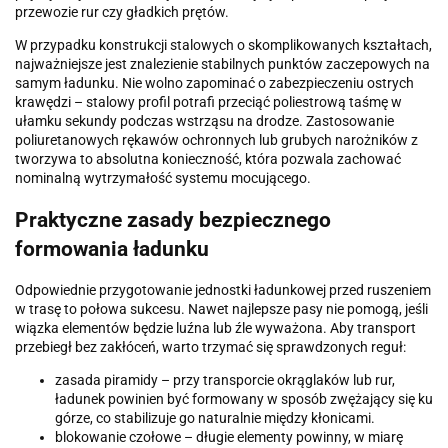
przewozie rur czy gładkich prętów.
W przypadku konstrukcji stalowych o skomplikowanych kształtach,
najważniejsze jest znalezienie stabilnych punktów zaczepowych na
samym ładunku. Nie wolno zapominać o zabezpieczeniu ostrych
krawędzi – stalowy profil potrafi przeciąć poliestrową taśmę w
ułamku sekundy podczas wstrząsu na drodze. Zastosowanie
poliuretanowych rękawów ochronnych lub grubych narożników z
tworzywa to absolutna konieczność, która pozwala zachować
nominalną wytrzymałość systemu mocującego.
Praktyczne zasady bezpiecznego
formowania ładunku
Odpowiednie przygotowanie jednostki ładunkowej przed ruszeniem
w trasę to połowa sukcesu. Nawet najlepsze pasy nie pomogą, jeśli
wiązka elementów będzie luźna lub źle wyważona. Aby transport
przebiegł bez zakłóceń, warto trzymać się sprawdzonych reguł:
zasada piramidy – przy transporcie okrąglaków lub rur,
ładunek powinien być formowany w sposób zwężający się ku
górze, co stabilizuje go naturalnie między kłonicami.
blokowanie czołowe – długie elementy powinny, w miarę