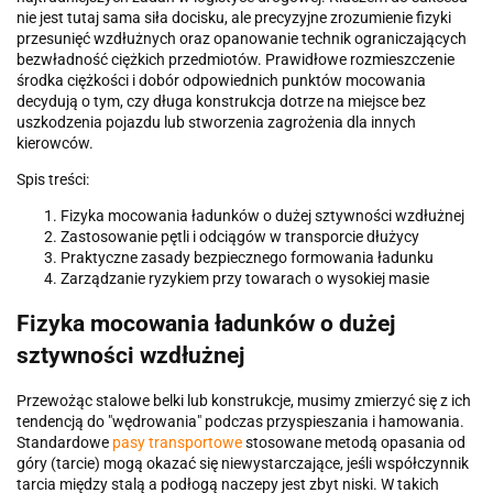
nie jest tutaj sama siła docisku, ale precyzyjne zrozumienie fizyki
przesunięć wzdłużnych oraz opanowanie technik ograniczających
bezwładność ciężkich przedmiotów. Prawidłowe rozmieszczenie
środka ciężkości i dobór odpowiednich punktów mocowania
decydują o tym, czy długa konstrukcja dotrze na miejsce bez
uszkodzenia pojazdu lub stworzenia zagrożenia dla innych
kierowców.
Spis treści:
Fizyka mocowania ładunków o dużej sztywności wzdłużnej
Zastosowanie pętli i odciągów w transporcie dłużycy
Praktyczne zasady bezpiecznego formowania ładunku
Zarządzanie ryzykiem przy towarach o wysokiej masie
Fizyka mocowania ładunków o dużej
sztywności wzdłużnej
Przewożąc stalowe belki lub konstrukcje, musimy zmierzyć się z ich
tendencją do "wędrowania" podczas przyspieszania i hamowania.
Standardowe
pasy transportowe
stosowane metodą opasania od
góry (tarcie) mogą okazać się niewystarczające, jeśli współczynnik
tarcia między stalą a podłogą naczepy jest zbyt niski. W takich