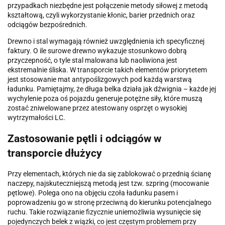
przypadkach niezbędne jest połączenie metody siłowej z metodą
kształtową, czyli wykorzystanie kłonic, barier przednich oraz
odciągów bezpośrednich.
Drewno i stal wymagają również uwzględnienia ich specyficznej
faktury. O ile surowe drewno wykazuje stosunkowo dobrą
przyczepność, o tyle stal malowana lub naoliwiona jest
ekstremalnie śliska. W transporcie takich elementów priorytetem
jest stosowanie mat antypoślizgowych pod każdą warstwą
ładunku. Pamiętajmy, że długa belka działa jak dźwignia – każde jej
wychylenie poza oś pojazdu generuje potężne siły, które muszą
zostać zniwelowane przez atestowany osprzęt o wysokiej
wytrzymałości LC.
Zastosowanie pętli i odciągów w
transporcie dłużycy
Przy elementach, których nie da się zablokować o przednią ścianę
naczepy, najskuteczniejszą metodą jest tzw. szpring (mocowanie
pętlowe). Polega ono na objęciu czoła ładunku pasem i
poprowadzeniu go w stronę przeciwną do kierunku potencjalnego
ruchu. Takie rozwiązanie fizycznie uniemożliwia wysunięcie się
pojedynczych belek z wiązki, co jest częstym problemem przy