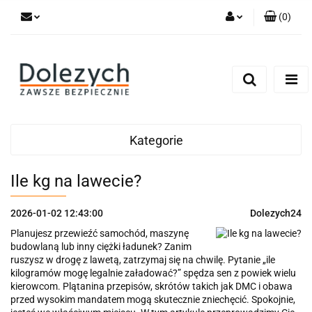
(
0
)
Zaloguj się
Zarejestruj się
Dodaj zgłoszenie
Zgody cookies
Kategorie
Ile kg na lawecie?
2026-01-02 12:43:00
Dolezych24
Planujesz przewieźć samochód, maszynę
budowlaną lub inny ciężki ładunek? Zanim
ruszysz w drogę z lawetą, zatrzymaj się na chwilę. Pytanie „ile
kilogramów mogę legalnie załadować?” spędza sen z powiek wielu
kierowcom. Plątanina przepisów, skrótów takich jak DMC i obawa
przed wysokim mandatem mogą skutecznie zniechęcić. Spokojnie,