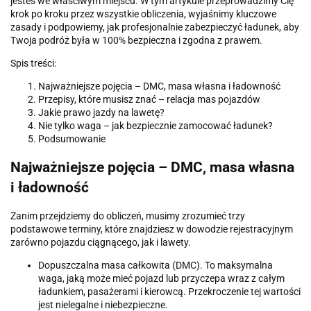
jesteś we właściwym miejscu. W tym artykule przeprowadzimy Cię
krok po kroku przez wszystkie obliczenia, wyjaśnimy kluczowe
zasady i podpowiemy, jak profesjonalnie zabezpieczyć ładunek, aby
Twoja podróż była w 100% bezpieczna i zgodna z prawem.
Spis treści:
Najważniejsze pojęcia – DMC, masa własna i ładowność
Przepisy, które musisz znać – relacja mas pojazdów
Jakie prawo jazdy na lawetę?
Nie tylko waga – jak bezpiecznie zamocować ładunek?
Podsumowanie
Najważniejsze pojęcia – DMC, masa własna
i ładowność
Zanim przejdziemy do obliczeń, musimy zrozumieć trzy
podstawowe terminy, które znajdziesz w dowodzie rejestracyjnym
zarówno pojazdu ciągnącego, jak i lawety.
Dopuszczalna masa całkowita (DMC). To maksymalna
waga, jaką może mieć pojazd lub przyczepa wraz z całym
ładunkiem, pasażerami i kierowcą. Przekroczenie tej wartości
jest nielegalne i niebezpieczne.