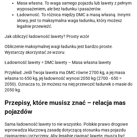
Masa własna. To waga samego pojazdu lub lawety z pełnym
wyposażeniem, ale bez ładunku i pasażerów.
Ładowność. To różnica między DMC a masą własną. Innymi
słowy, jest to maksymalna waga ładunku, który możesz
legalnie przewieźć.
Jak obliczyć ładowność lawety? Prosty wzór
Obliczenie maksymalnej wagi ładunku jest bardzo proste.
Wystarczy skorzystać ze wzoru:
Ładowność lawety = DMC lawety – Masa własna lawety
Przykład: Jeśli Twoja laweta ma DMC równe 2700 kg, a jej masa
własna to 650 kg, jej ładowność wynosi 2050 kg (2700 - 650 =
2050). Oznacza to, że możesz na niej przewozić ładunek o masie do
2050 kg.
Przepisy, które musisz znać – relacja mas
pojazdów
Sama ładowność lawety to nie wszystko. Polskie prawo drogowe
wprowadza kluczową zasadę dotyczącą stosunku mas pojazdu
ciągnącego i przyczepy. Aby legalnie ciągnąć lawetę, muszą być