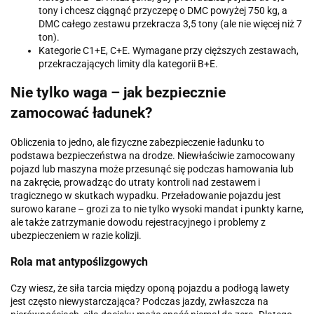
tony i chcesz ciągnąć przyczepę o DMC powyżej 750 kg, a
DMC całego zestawu przekracza 3,5 tony (ale nie więcej niż 7
ton).
Kategorie C1+E, C+E. Wymagane przy cięższych zestawach,
przekraczających limity dla kategorii B+E.
Nie tylko waga – jak bezpiecznie
zamocować ładunek?
Obliczenia to jedno, ale fizyczne zabezpieczenie ładunku to
podstawa bezpieczeństwa na drodze. Niewłaściwie zamocowany
pojazd lub maszyna może przesunąć się podczas hamowania lub
na zakręcie, prowadząc do utraty kontroli nad zestawem i
tragicznego w skutkach wypadku. Przeładowanie pojazdu jest
surowo karane – grozi za to nie tylko wysoki mandat i punkty karne,
ale także zatrzymanie dowodu rejestracyjnego i problemy z
ubezpieczeniem w razie kolizji.
Rola mat antypoślizgowych
Czy wiesz, że siła tarcia między oponą pojazdu a podłogą lawety
jest często niewystarczająca? Podczas jazdy, zwłaszcza na