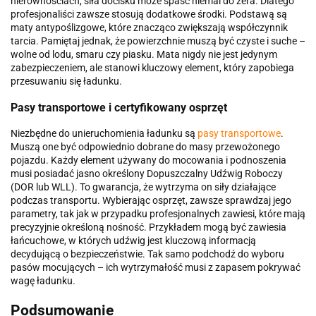
nierównościach, siła docisku może spaść niemal do zera. Dlatego
profesjonaliści zawsze stosują dodatkowe środki. Podstawą są
maty antypoślizgowe, które znacząco zwiększają współczynnik
tarcia. Pamiętaj jednak, że powierzchnie muszą być czyste i suche –
wolne od lodu, smaru czy piasku. Mata nigdy nie jest jedynym
zabezpieczeniem, ale stanowi kluczowy element, który zapobiega
przesuwaniu się ładunku.
Pasy transportowe i certyfikowany osprzęt
Niezbędne do unieruchomienia ładunku są
pasy transportowe
.
Muszą one być odpowiednio dobrane do masy przewożonego
pojazdu. Każdy element używany do mocowania i podnoszenia
musi posiadać jasno określony Dopuszczalny Udźwig Roboczy
(DOR lub WLL). To gwarancja, że wytrzyma on siły działające
podczas transportu. Wybierając osprzęt, zawsze sprawdzaj jego
parametry, tak jak w przypadku profesjonalnych zawiesi, które mają
precyzyjnie określoną nośność. Przykładem mogą być zawiesia
łańcuchowe, w których udźwig jest kluczową informacją
decydującą o bezpieczeństwie. Tak samo podchodź do wyboru
pasów mocujących – ich wytrzymałość musi z zapasem pokrywać
wagę ładunku.
Podsumowanie