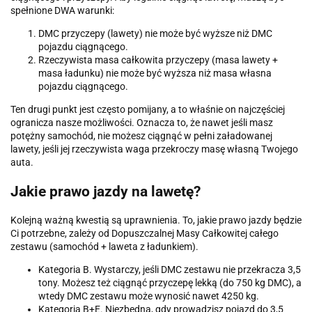
spełnione DWA warunki:
DMC przyczepy (lawety) nie może być wyższe niż DMC
pojazdu ciągnącego.
Rzeczywista masa całkowita przyczepy (masa lawety +
masa ładunku) nie może być wyższa niż masa własna
pojazdu ciągnącego.
Ten drugi punkt jest często pomijany, a to właśnie on najczęściej
ogranicza nasze możliwości. Oznacza to, że nawet jeśli masz
potężny samochód, nie możesz ciągnąć w pełni załadowanej
lawety, jeśli jej rzeczywista waga przekroczy masę własną Twojego
auta.
Jakie prawo jazdy na lawetę?
Kolejną ważną kwestią są uprawnienia. To, jakie prawo jazdy będzie
Ci potrzebne, zależy od Dopuszczalnej Masy Całkowitej całego
zestawu (samochód + laweta z ładunkiem).
Kategoria B. Wystarczy, jeśli DMC zestawu nie przekracza 3,5
tony. Możesz też ciągnąć przyczepę lekką (do 750 kg DMC), a
wtedy DMC zestawu może wynosić nawet 4250 kg.
Kategoria B+E. Niezbędna, gdy prowadzisz pojazd do 3,5