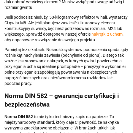
Jak dobrać właściwy element? Musisz wziąć pod uwagę udźwig i
rozmiar gwintu.
Jeśli podnosisz nieduży, 50-kilogramowy reflektor w hali, wystarczy
Ci gwint M8. Ale jeśli planujesz zawiesić kilkutonowy element
konstrukcyjny suwnicy, będziesz potrzebować rozmiaru M24 lub
większego. Sprawdź dostępne w naszej ofercie
nakrętki z uchem
,
aby dopasować rozwiązanie do swojego projektu.
Pamiętaj też o kątach. Nośność systemów podnoszenia spada, gdy
rośnie kąt nachylenia zawiesia (odchylenie od pionu). Dlatego tak
ważne jest stosowanie nakrętek, w których gwint i powierzchnia
przylegania ucha są idealnie prostopadłe – precyzyjne wykonanie i
pełne przyleganie zapobiegają powstawaniu niebezpiecznych
naprężeń bocznych oraz nierównomiernemu rozkładowi sił
podczas pracy.
Norma DIN 582 – gwarancja certyfikacji i
bezpieczeństwa
Norma DIN 582
to nie tylko techniczny zapis na papierze. To
międzynarodowy standard, który daje Ci pewność, że nakrętka
wytrzyma zadeklarowane obciążenie. W branżach takich jak