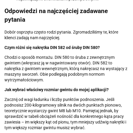
Odpowiedzi na najczęściej zadawane
pytania
Dobór osprzętu często rodzi pytania. Zgromadziliśmy te, które
klienci zadają nam najczęściej.
Czym różni się nakrętka DIN 582 od śruby DIN 580?
Chodzi o sposób montażu. DIN 580 to śruba z zewnętrznym
gwintem (wkręcasz ją w nagwintowany otwór). DIN 582 to
nakrętka z gwintem wewnętrznym, którą nakręcasz na wystający z
maszyny sworzeń. Obie podlegają podobnym normom
wytrzymałościowym.
Jak wybrać właściwy rozmiar gwintu do mojej aplikacji?
Zacznij od wagi ładunku i liczby punktów podnoszenia. Jeśli
podnosisz 200-kilogramowy silnik na dwóch punktach pionowo,
teoretycznie wystarczy gwint M8 lub M10. Pamiętaj jednak, by
sprawdzić w tabeli obciążeń nośność dla konkretnego kąta pracy
zawiesia – im większy kąt od pionu, tym mniejszy udźwig nakrętki i
tym większy rozmiar gwintu musisz wybrać.