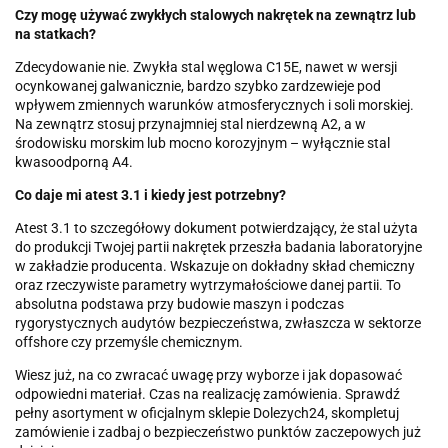
Czy mogę używać zwykłych stalowych nakrętek na zewnątrz lub
na statkach?
Zdecydowanie nie. Zwykła stal węglowa C15E, nawet w wersji
ocynkowanej galwanicznie, bardzo szybko zardzewieje pod
wpływem zmiennych warunków atmosferycznych i soli morskiej.
Na zewnątrz stosuj przynajmniej stal nierdzewną A2, a w
środowisku morskim lub mocno korozyjnym – wyłącznie stal
kwasoodporną A4.
Co daje mi atest 3.1 i kiedy jest potrzebny?
Atest 3.1 to szczegółowy dokument potwierdzający, że stal użyta
do produkcji Twojej partii nakrętek przeszła badania laboratoryjne
w zakładzie producenta. Wskazuje on dokładny skład chemiczny
oraz rzeczywiste parametry wytrzymałościowe danej partii. To
absolutna podstawa przy budowie maszyn i podczas
rygorystycznych audytów bezpieczeństwa, zwłaszcza w sektorze
offshore czy przemyśle chemicznym.
Wiesz już, na co zwracać uwagę przy wyborze i jak dopasować
odpowiedni materiał. Czas na realizację zamówienia. Sprawdź
pełny asortyment w oficjalnym sklepie Dolezych24, skompletuj
zamówienie i zadbaj o bezpieczeństwo punktów zaczepowych już