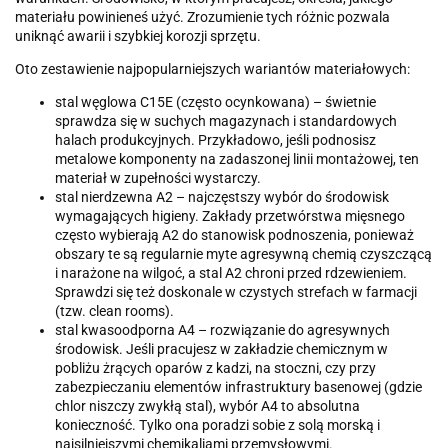
materiału powinieneś użyć. Zrozumienie tych różnic pozwala
uniknąć awarii i szybkiej korozji sprzętu.
Oto zestawienie najpopularniejszych wariantów materiałowych:
stal węglowa C15E (często ocynkowana) – świetnie
sprawdza się w suchych magazynach i standardowych
halach produkcyjnych. Przykładowo, jeśli podnosisz
metalowe komponenty na zadaszonej linii montażowej, ten
materiał w zupełności wystarczy.
stal nierdzewna A2 – najczęstszy wybór do środowisk
wymagających higieny. Zakłady przetwórstwa mięsnego
często wybierają A2 do stanowisk podnoszenia, ponieważ
obszary te są regularnie myte agresywną chemią czyszczącą
i narażone na wilgoć, a stal A2 chroni przed rdzewieniem.
Sprawdzi się też doskonale w czystych strefach w farmacji
(tzw. clean rooms).
stal kwasoodporna A4 – rozwiązanie do agresywnych
środowisk. Jeśli pracujesz w zakładzie chemicznym w
pobliżu żrących oparów z kadzi, na stoczni, czy przy
zabezpieczaniu elementów infrastruktury basenowej (gdzie
chlor niszczy zwykłą stal), wybór A4 to absolutna
konieczność. Tylko ona poradzi sobie z solą morską i
najsilniejszymi chemikaliami przemysłowymi.