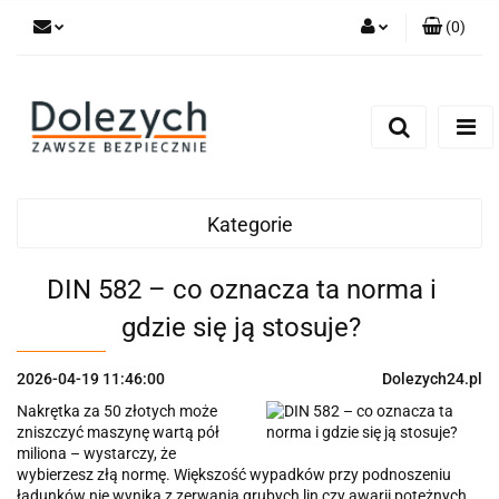
(
0
)
Zaloguj się
Zarejestruj się
Dodaj zgłoszenie
Zgody cookies
Kategorie
DIN 582 – co oznacza ta norma i
gdzie się ją stosuje?
2026-04-19 11:46:00
Dolezych24.pl
Nakrętka za 50 złotych może
zniszczyć maszynę wartą pół
miliona – wystarczy, że
wybierzesz złą normę. Większość wypadków przy podnoszeniu
ładunków nie wynika z zerwania grubych lin czy awarii potężnych