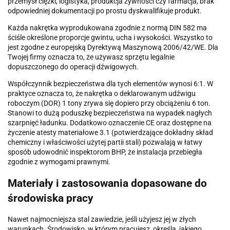
przemysł ciężki, logistyka, produkcja żywności czy farmacja, brak
odpowiedniej dokumentacji po prostu dyskwalifikuje produkt.
Każda nakrętka wyprodukowana zgodnie z normą DIN 582 ma
ściśle określone proporcje gwintu, ucha i wysokości. Wszystko to
jest zgodne z europejską Dyrektywą Maszynową 2006/42/WE. Dla
Twojej firmy oznacza to, że używasz sprzętu legalnie
dopuszczonego do operacji dźwigowych.
Współczynnik bezpieczeństwa dla tych elementów wynosi 6:1. W
praktyce oznacza to, że nakrętka o deklarowanym udźwigu
roboczym (DOR) 1 tony zrywa się dopiero przy obciążeniu 6 ton.
Stanowi to dużą poduszkę bezpieczeństwa na wypadek nagłych
szarpnięć ładunku. Dodatkowo oznaczenie CE oraz dostępne na
życzenie atesty materiałowe 3.1 (potwierdzające dokładny skład
chemiczny i właściwości użytej partii stali) pozwalają w łatwy
sposób udowodnić inspektorom BHP, że instalacja przebiegła
zgodnie z wymogami prawnymi.
Materiały i zastosowania dopasowane do
środowiska pracy
Nawet najmocniejsza stal zawiedzie, jeśli użyjesz jej w złych
warunkach. Środowisko, w którym pracujesz, określa, jakiego