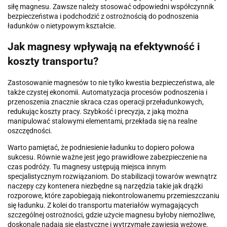
siłę magnesu. Zawsze należy stosować odpowiedni współczynnik
bezpieczeństwa i podchodzić z ostrożnością do podnoszenia
ładunków o nietypowym kształcie.
Jak magnesy wpływają na efektywność i
koszty transportu?
Zastosowanie magnesów to nie tylko kwestia bezpieczeństwa, ale
także czystej ekonomii. Automatyzacja procesów podnoszenia i
przenoszenia znacznie skraca czas operacji przeładunkowych,
redukując koszty pracy. Szybkość i precyzja, z jaką można
manipulować stalowymi elementami, przekłada się na realne
oszczędności.
Warto pamiętać, że podniesienie ładunku to dopiero połowa
sukcesu. Równie ważne jest jego prawidłowe zabezpieczenie na
czas podróży. Tu magnesy ustępują miejsca innym
specjalistycznym rozwiązaniom. Do stabilizacji towarów wewnątrz
naczepy czy kontenera niezbędne są narzędzia takie jak drążki
rozporowe, które zapobiegają niekontrolowanemu przemieszczaniu
się ładunku. Z kolei do transportu materiałów wymagających
szczególnej ostrożności, gdzie użycie magnesu byłoby niemożliwe,
doskonale nadają się elastyczne i wytrzymałe zawiesia wężowe.