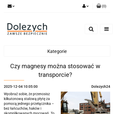
(
0
)
Zaloguj się
Zarejestruj się
Dodaj zgłoszenie
Zgody cookies
Kategorie
Czy magnesy można stosować w
transporcie?
2025-12-04 10:05:00
Dolezych24
Wyobraź sobie, że przenosisz
kilkutonową stalową płytę za
pomocą jednego przełącznika –
bez łańcuchów, haków i
skomplikowanych mocowań. To