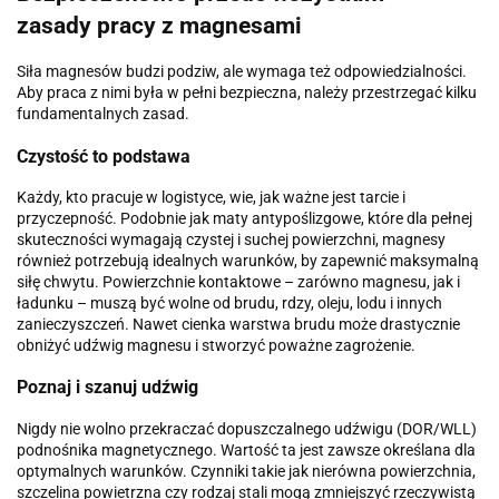
zasady pracy z magnesami
Siła magnesów budzi podziw, ale wymaga też odpowiedzialności.
Aby praca z nimi była w pełni bezpieczna, należy przestrzegać kilku
fundamentalnych zasad.
Czystość to podstawa
Każdy, kto pracuje w logistyce, wie, jak ważne jest tarcie i
przyczepność. Podobnie jak maty antypoślizgowe, które dla pełnej
skuteczności wymagają czystej i suchej powierzchni, magnesy
również potrzebują idealnych warunków, by zapewnić maksymalną
siłę chwytu. Powierzchnie kontaktowe – zarówno magnesu, jak i
ładunku – muszą być wolne od brudu, rdzy, oleju, lodu i innych
zanieczyszczeń. Nawet cienka warstwa brudu może drastycznie
obniżyć udźwig magnesu i stworzyć poważne zagrożenie.
Poznaj i szanuj udźwig
Nigdy nie wolno przekraczać dopuszczalnego udźwigu (DOR/WLL)
podnośnika magnetycznego. Wartość ta jest zawsze określana dla
optymalnych warunków. Czynniki takie jak nierówna powierzchnia,
szczelina powietrzna czy rodzaj stali mogą zmniejszyć rzeczywistą