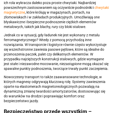
ich rola wykracza daleko poza proste chwytaki. Najbardziej
powszechnym zastosowaniem są oczywiście podnośniki i
chwytaki
magnetyczne
, które królują w magazynach, portach, na
złomowiskach i w zakładach produkcyjnych. Umożliwiają one
błyskawiczne i bezpieczne podnoszenie ciężkich elementów
metalowych, takich jak blachy, rury czy bloki stalowe.
Jednak co w sytuacji, gdy ładunek nie jest wykonany z metalu
ferromagnetycznego? Wtedy z pomocą przychodzą inne
rozwiązania. W transporcie i logistyce równie często wykorzystuje
się wszechstronne zawiesia pasowe pętlowe, które są idealne do
przenoszenia paczek, palet czy delikatnych elementów. W
przypadku najcięższych konstrukcji stalowych, gdzie wymagane
jest stałe i niezawodne mocowanie, niezastąpione mogą okazać się
spawalne punkty podnoszenia, tworzące trwały punkt zaczepienia.
Nowoczesny transport to także zaawansowane technologie, w
których magnesy odgrywają kluczową rolę. Systemy zawieszenia
oparte na elastomerach magnetoreologicznych pozwalają na
dynamiczną zmianę twardości amortyzatorów, dostosowując się
do warunków na drodze i poprawiając komfort oraz
bezpieczeństwo jazdy.
Bezpieczeństwo przede wszystkim –