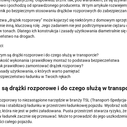
towej i logistycznej. Odpowiedź brzmi: tak, pod warunkiem, że są używa
wo i pochodzą od sprawdzonego producenta. W tym artykule rozwiejemy
nik po bezpiecznym stosowaniu drążków rozporowych do zabezpieczani
zwa „drążek rozporowy” może kojarzyć się niektórym z domowym sprzęt
nie inną, kluczową rolę. Jego zadaniem nie jest podtrzymywanie ciężaru 
 w tonach. Dlatego ich konstrukcja i zasady użytkowania diametralnie się
zeństwo na drogach.
ci:
ym są drążki rozporowe i do czego służą w transporcie?
akość wykonania i prawidłowy montaż to podstawa bezpieczeństwa
ak prawidłowo zamontować drążek rozporowy?
sady użytkowania, o których warto pamiętać
ezpieczeństwo ładunku w Twoich rękach
są drążki rozporowe i do czego służą w transp
ozporowy to niezastąpione narzędzie w branży TSL (Transport-Spedycja-L
ia i stabilizacji ładunku w przestrzeni ładunkowej pojazdu. Wyobraź sobi
, która nie jest w pełni załadowana. Pusta przestrzeń stwarza ryzyko,
 ładunek zacznie się przesuwać. Może to prowadzić do jego uszkodzeni
ści całego pojazdu.