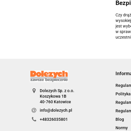
Bezpi
Czy drąż
wysokiej
jest wyb
w sprawd
uczestn
Inform
Regulam
Dolezych Sp. z o.o.
Polityka
Koszykowa 1B
40-760 Katowice
Regulam
info@dolezych.pl
Regulam
Blog
+48326035801
Normy