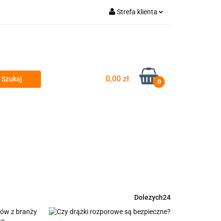
Strefa klienta
wyty
Zaloguj się
Zarejestruj się
Dodaj zgłoszenie
0,00 zł
Zgody cookies
0
si
Przeglądy okresowe i serwis
Dolezych24
tów z branży