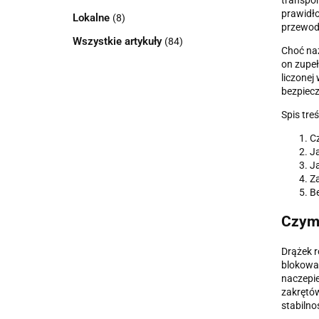
transpor
prawidło
Lokalne
(8)
przewod
Wszystkie artykuły
(84)
Choć na
on zupeł
liczonej
bezpiec
Spis treś
Cz
J
J
Za
B
Czym 
Drążek r
blokowan
naczepie
zakrętów
stabilno