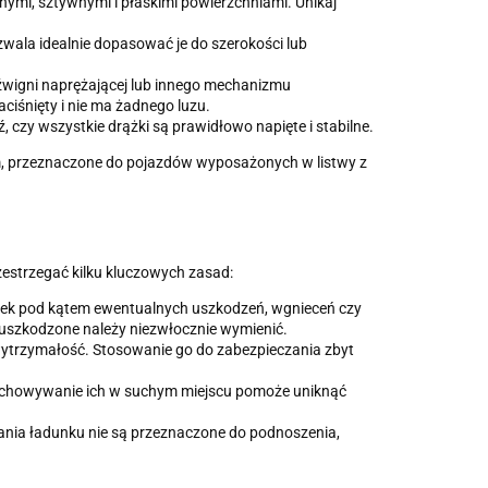
ymi, sztywnymi i płaskimi powierzchniami. Unikaj
zwala idealnie dopasować je do szerokości lub
źwigni naprężającej lub innego mechanizmu
aciśnięty i nie ma żadnego luzu.
zy wszystkie drążki są prawidłowo napięte i stabilne.
iem, przeznaczone do pojazdów wyposażonych w listwy z
estrzegać kilku kluczowych zasad:
ążek pod kątem ewentualnych uszkodzeń, wgnieceń czy
uszkodzone należy niezwłocznie wymienić.
wytrzymałość. Stosowanie go do zabezpieczania zbyt
rzechowywanie ich w suchym miejscu pomoże uniknąć
ania ładunku nie są przeznaczone do podnoszenia,