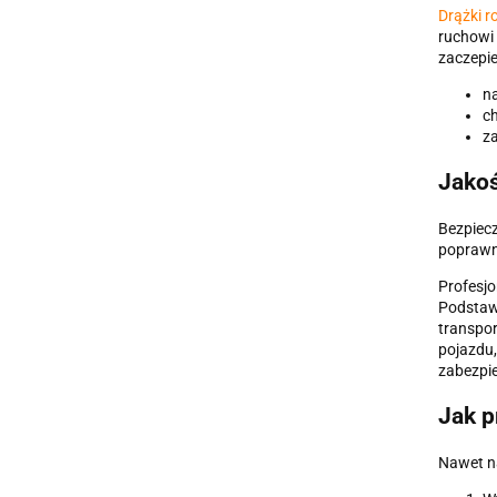
Drążki 
ruchowi
zaczepie
na
ch
za
Jakoś
Bezpiecz
poprawn
Profesjo
Podstawą
transpo
pojazdu
zabezpie
Jak p
Nawet na