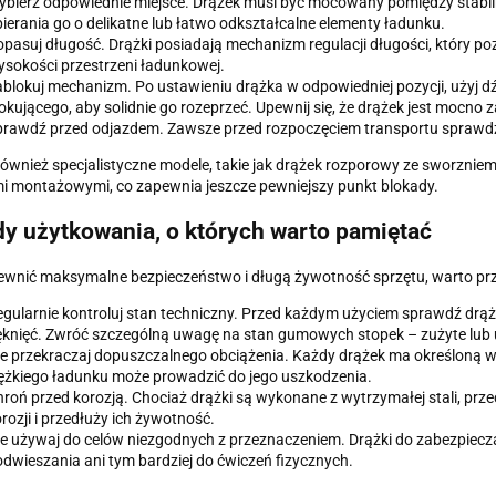
bierz odpowiednie miejsce. Drążek musi być mocowany pomiędzy stabiln
ierania go o delikatne lub łatwo odkształcalne elementy ładunku.
pasuj długość. Drążki posiadają mechanizm regulacji długości, który po
sokości przestrzeni ładunkowej.
blokuj mechanizm. Po ustawieniu drążka w odpowiedniej pozycji, użyj d
okującego, aby solidnie go rozeprzeć. Upewnij się, że drążek jest mocno z
rawdź przed odjazdem. Zawsze przed rozpoczęciem transportu sprawdź, c
 również specjalistyczne modele, takie jak drążek rozporowy ze sworzn
i montażowymi, co zapewnia jeszcze pewniejszy punkt blokady.
y użytkowania, o których warto pamiętać
wnić maksymalne bezpieczeństwo i długą żywotność sprzętu, warto prz
gularnie kontroluj stan techniczny. Przed każdym użyciem sprawdź dr
knięć. Zwróć szczególną uwagę na stan gumowych stopek – zużyte lub 
e przekraczaj dopuszczalnego obciążenia. Każdy drążek ma określoną 
ężkiego ładunku może prowadzić do jego uszkodzenia.
roń przed korozją. Chociaż drążki są wykonane z wytrzymałej stali, p
rozji i przedłuży ich żywotność.
e używaj do celów niezgodnych z przeznaczeniem. Drążki do zabezpiecz
dwieszania ani tym bardziej do ćwiczeń fizycznych.