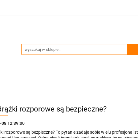
ia
Technika podnoszenia
Trawersy, wciągniki, uch
Przeglądy okresowe i serwis
enia
Trawersy, wciągniki, uchwyty
Akcesoria zawie
drążki rozporowe są bezpieczne?
-08 12:39:00
ki rozporowe są bezpieczne? To pytanie zadaje sobie wielu profesjonalis