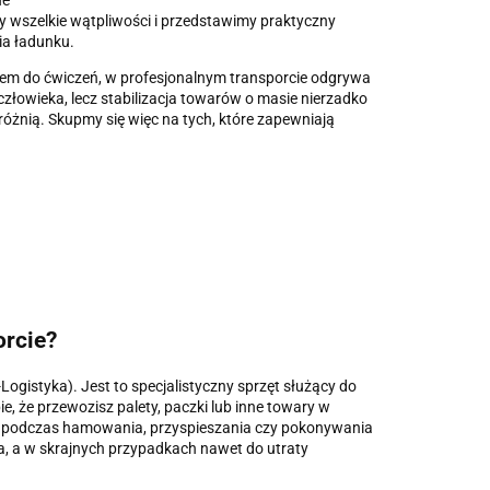
ne
 wszelkie wątpliwości i przedstawimy praktyczny
a ładunku.
em do ćwiczeń, w profesjonalnym transporcie odgrywa
człowieka, lecz stabilizacja towarów o masie nierzadko
 różnią. Skupmy się więc na tych, które zapewniają
orcie?
ogistyka). Jest to specjalistyczny sprzęt służący do
e, że przewozisz palety, paczki lub inne towary w
 że podczas hamowania, przyspieszania czy pokonywania
a, a w skrajnych przypadkach nawet do utraty