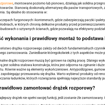
rozporowe
, montowane poziomo lub pionowo, działają jak solidna przegr
 towarów. Stanowią doskonałą alternatywę dla pasów transportowych, 
nia. Są idealne do stosowania w:
czepach furgonowych i kontenerach, gdzie zabezpieczają paczki i palety
łodniach, w których chronią delikatne produkty przed przemieszczaniem
budowach o sztywnych ścianach, gdzie pozwalają na efektywny podział 
ć wykonania i prawidłowy montaż to podstawa
eństwo drążka rozporowego zależy od dwóch fundamentalnych czynników:
ego zamocowania. Zaniedbanie któregokolwiek z tych aspektów może 
nalne drążki rozporowe muszą być gotowe na ciężką pracę. Dlatego wyko
 jest solidna stalowa konstrukcja, która jest odporna na zginanie i du
rtu. Równie ważne są elementy wykończeniowe. Antypoślizgowe, gumowe
, zapobiegając przesuwaniu się drążka. Warto wybierać produkty od r
czania ładunków, których rozwiązania spełniają najwyższe standardy ja
rawidłowo zamontować drążek rozporowy?
jlepszy drążek nie spełni swojej funkcji, jeśli zostanie źle zamontowany. 