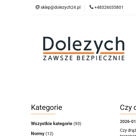
sklep@dolezych24.pl
+48326035801
Technika mocowan
Akcesoria zawiesi
Technika mocowania
Technika podnosz
Kategorie
Czy 
2026-01
Wszystkie kategorie
(93)
Czy drąż
Normy
(12)