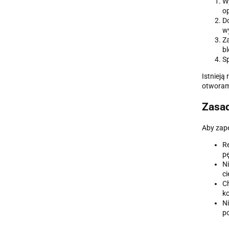
Wy
op
Do
wy
Za
bl
Sp
Istnieją
otworam
Zasad
Aby zape
Re
pę
Ni
ci
Ch
ko
Ni
po