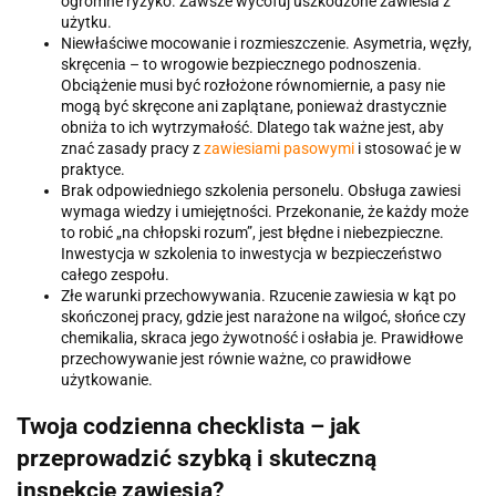
ogromne ryzyko. Zawsze wycofuj uszkodzone zawiesia z
użytku.
Niewłaściwe mocowanie i rozmieszczenie. Asymetria, węzły,
skręcenia – to wrogowie bezpiecznego podnoszenia.
Obciążenie musi być rozłożone równomiernie, a pasy nie
mogą być skręcone ani zaplątane, ponieważ drastycznie
obniża to ich wytrzymałość. Dlatego tak ważne jest, aby
znać zasady pracy z
zawiesiami pasowymi
i stosować je w
praktyce.
Brak odpowiedniego szkolenia personelu. Obsługa zawiesi
wymaga wiedzy i umiejętności. Przekonanie, że każdy może
to robić „na chłopski rozum”, jest błędne i niebezpieczne.
Inwestycja w szkolenia to inwestycja w bezpieczeństwo
całego zespołu.
Złe warunki przechowywania. Rzucenie zawiesia w kąt po
skończonej pracy, gdzie jest narażone na wilgoć, słońce czy
chemikalia, skraca jego żywotność i osłabia je. Prawidłowe
przechowywanie jest równie ważne, co prawidłowe
użytkowanie.
Twoja codzienna checklista – jak
przeprowadzić szybką i skuteczną
inspekcję zawiesia?