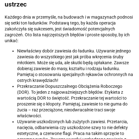
ustrzec
Każdego dnia w przemyśle, na budowach i w magazynach podnosi
się setki ton ładunków. Podstawą tego, by każda operacja
zakończyła się sukcesem, jest świadomość potencjalnych
zagrożeń. Oto lista najczęstszych błędów i proste sposoby, by ich
unikać:
Niewłaściwy dobór zawiesia do ładunku. Używanie jednego
zawiesia do wszystkiego jest jak próba wkręcenia śruby
młotkiem. Może się uda, ale skutki będą opłakane. Zawsze
dobieraj zawiesie do masy, kształtu i rodzaju ładunku.
Pamiętaj o stosowaniu specjalnych rękawów ochronnych na
ostrych krawędziach!
Przekraczanie Dopuszczalnego Obciążenia Roboczego
(DOR). To jeden z najpoważniejszych błędów. Etykieta z
wartością DOR to świętość. Przekraczanie tej wartości to
proszenie się o kłopoty. Pamiętaj, zawiesie to nie guma do
żucia – raz przeciążone, nieodwracalnie traci swoje
właściwości.
Używanie uszkodzonych lub zużytych zawiesi. Przetarcia,
nacięcia, odbarwienia czy uszkodzone szwy to nie defekty
estetyczne, a czerwone flagi. Praca na takim sprzęcie to