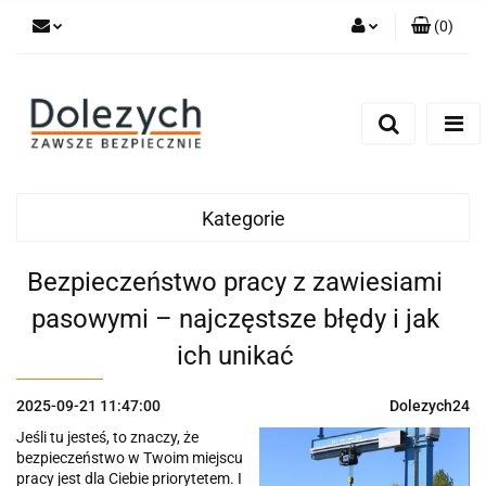
(
0
)
Zaloguj się
Zarejestruj się
Dodaj zgłoszenie
Zgody cookies
Kategorie
Bezpieczeństwo pracy z zawiesiami
pasowymi – najczęstsze błędy i jak
ich unikać
2025-09-21 11:47:00
Dolezych24
Jeśli tu jesteś, to znaczy, że
bezpieczeństwo w Twoim miejscu
pracy jest dla Ciebie priorytetem. I