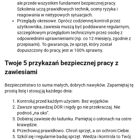
ale przede wszystkim fundament bezpiecznej pracy.
Szkolenia uczą prawidłowych technik, oceny ryzyka i
reagowania w nietypowych sytuacjach.
Przeglądy okresowe. Oprócz codziennej kontroli przez
użytkownika, zawiesia muszą być poddawane regularnym,
szczegółowym przeglądom technicznym przez osobę z
odpowiednimi uprawnieniami (np. co 12 miesięcy, zgodnie z
przepisami). To gwarancja, że sprzęt, który został
dopuszczony do pracy, jest w 100% sprawny.
Twoje 5 przykazań bezpiecznej pracy z
zawiesiami
Bezpieczeństwo to suma małych, dobrych nawyków. Zapamiętaj tę
prostą listę i stosuj ją każdego dnia:
Kontroluj przed każdym użyciem. Bez wyjątków.
Zawsze sprawdzaj DOR i nigdy go nie przekraczaj. Nie
podnoś „na oko”.
Dobieraj zawiesie do ładunku. Pamiętaj o osłonach na ostre
krawędzie.
Przechowuj prawidłowo. Chroń sprzęt, a on ochroni Ciebie.
Szkól się i regularnie badaj sprzęt. Wiedza i kontrola to Twój