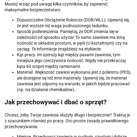
Musisz wziąć pod uwagę kilka czynników, by zapewnić
maksymalne bezpieczeństwo:
Dopuszczalne Obciążenie Robocze (DOR/WLL). Upewnij się,
że jest wyższe niż waga podnoszonego ładunku.
Sposób podwieszenia. Pamiętaj, że DOR zmienia się w
zależności od sposobu użycia! To samo zawiesie ma inną
nośność w układzie prostym, w pętli (U-kształtnym) czy na
zaciąg. Te informacje znajdziesz na etykiecie.
Kąt pracy. Im szerszy kąt między pasami zawiesia, tym
mniejsza jego rzeczywista nośność. Nigdy nie przekraczaj
kąta 60 stopni między ramionami.
Materiał. Większość zawiesi wykonana jest z poliestru (PES),
ale dostępne są też inne materiały. Upewnij się, że materiał
zawiesia jest odporny na warunki, w jakich będzie pracować
(np. na działanie chemikaliów).
Jak przechowywać i dbać o sprzęt?
Chcesz, żeby Twoje zawiesia służyły długo i bezpiecznie? Traktuj je
z szacunkiem również po pracy. Oto proste zasady prawidłowego
przechowywania:
Miejsce. Przechowuj zawiesia w suchym, czystym i dobrze