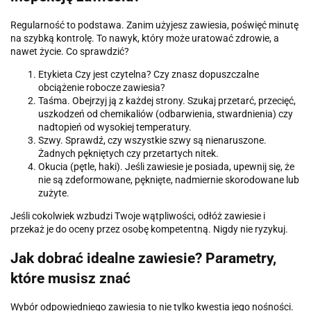
Regularność to podstawa. Zanim użyjesz zawiesia, poświęć minutę
na szybką kontrolę. To nawyk, który może uratować zdrowie, a
nawet życie. Co sprawdzić?
Etykieta Czy jest czytelna? Czy znasz dopuszczalne
obciążenie robocze zawiesia?
Taśma. Obejrzyj ją z każdej strony. Szukaj przetarć, przecięć,
uszkodzeń od chemikaliów (odbarwienia, stwardnienia) czy
nadtopień od wysokiej temperatury.
Szwy. Sprawdź, czy wszystkie szwy są nienaruszone.
Żadnych pękniętych czy przetartych nitek.
Okucia (pętle, haki). Jeśli zawiesie je posiada, upewnij się, że
nie są zdeformowane, pęknięte, nadmiernie skorodowane lub
zużyte.
Jeśli cokolwiek wzbudzi Twoje wątpliwości, odłóż zawiesie i
przekaż je do oceny przez osobę kompetentną. Nigdy nie ryzykuj.
Jak dobrać idealne zawiesie? Parametry,
które musisz znać
Wybór odpowiedniego zawiesia to nie tylko kwestia jego nośności.