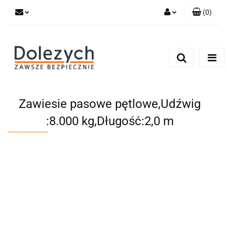
(
0
)
Zaloguj się
Zarejestruj się
Dodaj zgłoszenie
Zgody cookies
Zawiesie pasowe pętlowe,Udźwig
:8.000 kg,Długość:2,0 m