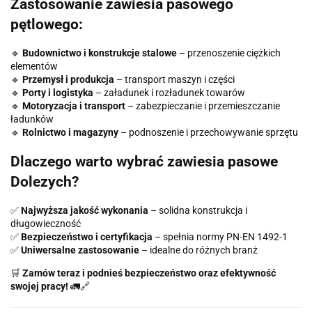
Zastosowanie zawiesia pasowego
pętlowego:
🔹
Budownictwo i konstrukcje stalowe
– przenoszenie ciężkich
elementów
🔹
Przemysł i produkcja
– transport maszyn i części
🔹
Porty i logistyka
– załadunek i rozładunek towarów
🔹
Motoryzacja i transport
– zabezpieczanie i przemieszczanie
ładunków
🔹
Rolnictwo i magazyny
– podnoszenie i przechowywanie sprzętu
Dlaczego warto wybrać zawiesia pasowe
Dolezych?
✅
Najwyższa jakość wykonania
– solidna konstrukcja i
długowieczność
✅
Bezpieczeństwo i certyfikacja
– spełnia normy PN-EN 1492-1
✅
Uniwersalne zastosowanie
– idealne do różnych branż
🛒
Zamów teraz i podnieś bezpieczeństwo oraz efektywność
swojej pracy!
🚛🔗