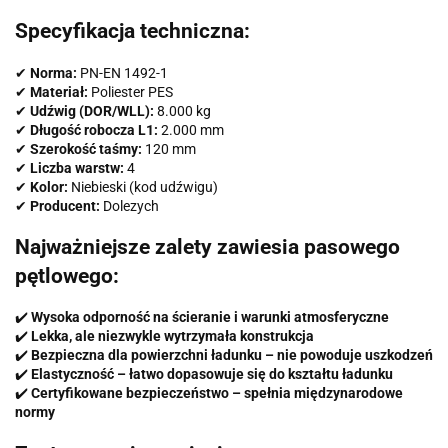
Specyfikacja techniczna:
✔
Norma:
PN-EN 1492-1
✔
Materiał:
Poliester PES
✔
Udźwig (DOR/WLL):
8.000 kg
✔
Długość robocza L1:
2.000 mm
✔
Szerokość taśmy:
120 mm
✔
Liczba warstw:
4
✔
Kolor:
Niebieski (kod udźwigu)
✔
Producent:
Dolezych
Najważniejsze zalety zawiesia pasowego
pętlowego:
✔️
Wysoka odporność na ścieranie i warunki atmosferyczne
✔️
Lekka, ale niezwykle wytrzymała konstrukcja
✔️
Bezpieczna dla powierzchni ładunku – nie powoduje uszkodzeń
✔️
Elastyczność – łatwo dopasowuje się do kształtu ładunku
✔️
Certyfikowane bezpieczeństwo – spełnia międzynarodowe
normy