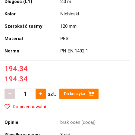
Długość (L1)
2,0 m
Kolor
Niebieski
Szerokość taśmy
120 mm
Materiał
PES
Norma
PN-EN 1492-1
194.34
194.34
szt.
Do koszyka
Do przechowalni
Opinie
brak ocen
(dodaj)
Wysyłka w ciągu
3 dni