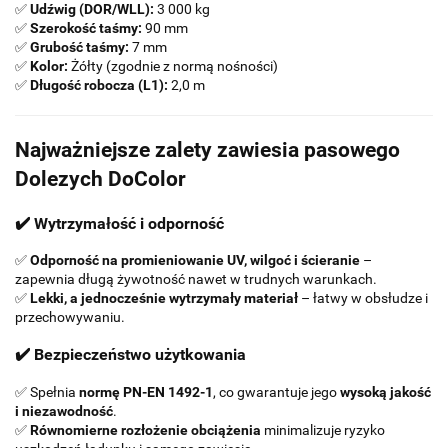
✅
Udźwig (DOR/WLL):
3 000 kg
✅
Szerokość taśmy:
90 mm
✅
Grubość taśmy:
7 mm
✅
Kolor:
Żółty (zgodnie z normą nośności)
✅
Długość robocza (L1):
2,0 m
Najważniejsze zalety zawiesia pasowego
Dolezych DoColor
✔️ Wytrzymałość i odporność
✅
Odporność na promieniowanie UV, wilgoć i ścieranie
–
zapewnia długą żywotność nawet w trudnych warunkach.
✅
Lekki, a jednocześnie wytrzymały materiał
– łatwy w obsłudze i
przechowywaniu.
✔️ Bezpieczeństwo użytkowania
✅ Spełnia
normę PN-EN 1492-1
, co gwarantuje jego
wysoką jakość
i niezawodność
.
✅
Równomierne rozłożenie obciążenia
minimalizuje ryzyko