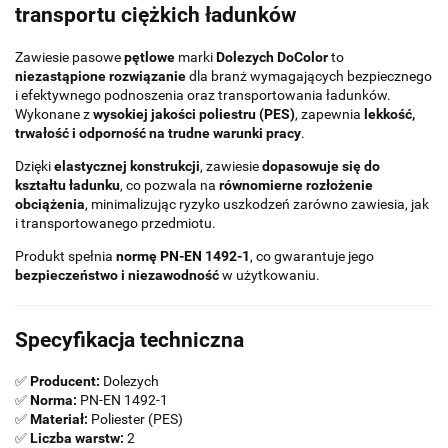
transportu ciężkich ładunków
Zawiesie pasowe
pętlowe
marki
Dolezych DoColor
to
niezastąpione rozwiązanie
dla branż wymagających bezpiecznego
i efektywnego podnoszenia oraz transportowania ładunków.
Wykonane z
wysokiej jakości poliestru (PES)
, zapewnia
lekkość,
trwałość i odporność na trudne warunki pracy
.
Dzięki
elastycznej konstrukcji
, zawiesie
dopasowuje się do
kształtu ładunku
, co pozwala na
równomierne rozłożenie
obciążenia
, minimalizując ryzyko uszkodzeń zarówno zawiesia, jak
i transportowanego przedmiotu.
Produkt spełnia
normę PN-EN 1492-1
, co gwarantuje jego
bezpieczeństwo i niezawodność
w użytkowaniu.
Specyfikacja techniczna
✅
Producent:
Dolezych
✅
Norma:
PN-EN 1492-1
✅
Materiał:
Poliester (PES)
✅
Liczba warstw:
2