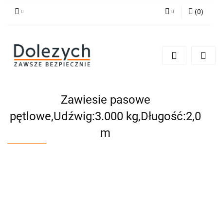
(
0
)
Zaloguj się
Zarejestruj się
Dodaj zgłoszenie
Zgody cookies
Zawiesie pasowe
pętlowe,Udźwig:3.000 kg,Długość:2,0
m