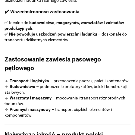
uszkodzeń ładunku i samego zawiesia.
✔️ Wszechstronność zastosowania
✅ Idealne do
budownictwa, magazynów, warsztatów i zakładów
produkcyjnych
.
✅
Nie powoduje uszkodzeń powierzchni ładunku
– doskonałe do
transportu delikatnych elementów.
Zastosowanie zawiesia pasowego
pętlowego
🔹
Transport i logistyka
– przenoszenie paczek, palet i kontenerów.
🔹
Budownictwo
– podnoszenie prefabrykatów, belek i konstrukcji
stalowych.
🔹
Warsztaty i magazyny
– mocowanie i transport różnorodnych
ładunków.
🔹
Przemysł maszynowy
– transport ciężkich elementów i
komponentów.
Najwyższa jakość – produkt polski