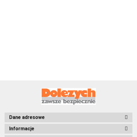
Zawiesie pasowe
Zawiesie pasowe
Zawiesie pasowe
pętlowe,Udźwig:2.000
pętlowe,Udźwig:2.000
pętlowe,Udźwig:3
kg,Długość:3,0 m
kg,Długość:4,0 m
kg,Długość:3,0 m
47.33
57.26
82.83
Dane adresowe
Informacje