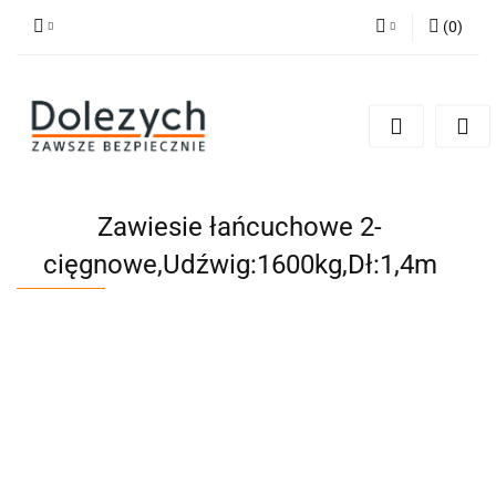
(
0
)
Zaloguj się
Zarejestruj się
Dodaj zgłoszenie
Zgody cookies
Zawiesie łańcuchowe 2-
cięgnowe,Udźwig:1600kg,Dł:1,4m