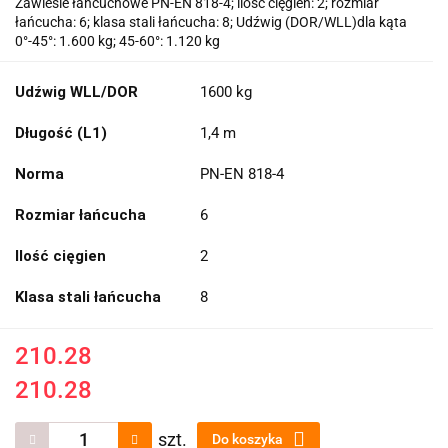
Zawiesie łańcuchowe PN-EN 818-4; ilość cięgien: 2; rozmiar
łańcucha: 6; klasa stali łańcucha: 8; Udźwig (DOR/WLL)dla kąta
0°-45°: 1.600 kg; 45-60°: 1.120 kg
Udźwig WLL/DOR
1600 kg
Długość (L1)
1,4 m
Norma
PN-EN 818-4
Rozmiar łańcucha
6
Ilość cięgien
2
Klasa stali łańcucha
8
210.28
210.28
szt.
Do koszyka