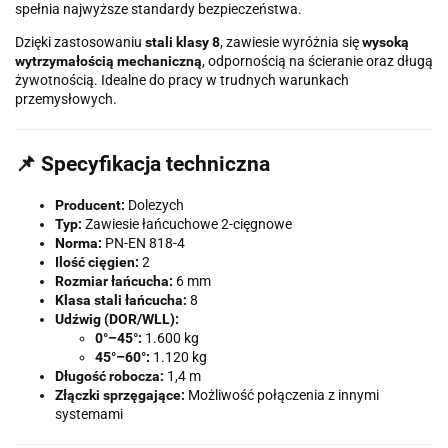
spełnia najwyższe standardy bezpieczeństwa.
Dzięki zastosowaniu
stali klasy 8
, zawiesie wyróżnia się
wysoką
wytrzymałością mechaniczną
, odpornością na ścieranie oraz długą
żywotnością. Idealne do pracy w trudnych warunkach
przemysłowych.
📌 Specyfikacja techniczna
Producent:
Dolezych
Typ:
Zawiesie łańcuchowe 2-cięgnowe
Norma:
PN-EN 818-4
Ilość cięgien:
2
Rozmiar łańcucha:
6 mm
Klasa stali łańcucha:
8
Udźwig (DOR/WLL):
0°–45°:
1.600 kg
45°–60°:
1.120 kg
Długość robocza:
1,4 m
Złączki sprzęgające:
Możliwość połączenia z innymi
systemami