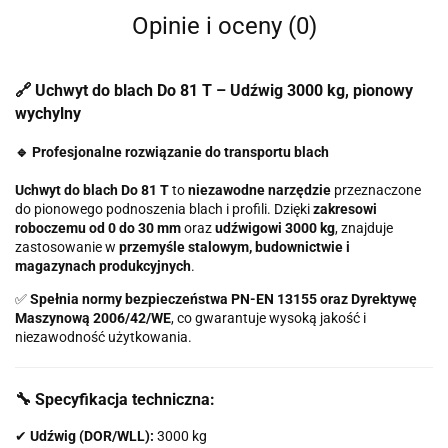
Opinie i oceny (0)
🔗 Uchwyt do blach Do 81 T – Udźwig 3000 kg, pionowy
wychylny
🔹 Profesjonalne rozwiązanie do transportu blach
Uchwyt do blach Do 81 T
to
niezawodne narzędzie
przeznaczone
do pionowego podnoszenia blach i profili. Dzięki
zakresowi
roboczemu od 0 do 30 mm
oraz
udźwigowi 3000 kg
, znajduje
zastosowanie w
przemyśle stalowym, budownictwie i
magazynach produkcyjnych
.
✅
Spełnia normy bezpieczeństwa PN-EN 13155 oraz Dyrektywę
Maszynową 2006/42/WE
, co gwarantuje wysoką jakość i
niezawodność użytkowania.
🔧 Specyfikacja techniczna:
✔
Udźwig (DOR/WLL):
3000 kg