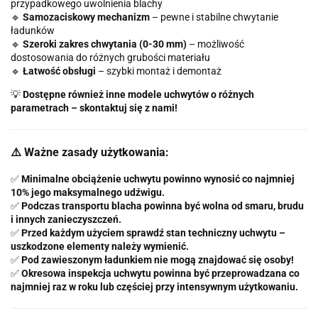
przypadkowego uwolnienia blachy
🔹
Samozaciskowy mechanizm
– pewne i stabilne chwytanie
ładunków
🔹
Szeroki zakres chwytania (0-30 mm)
– możliwość
dostosowania do różnych grubości materiału
🔹
Łatwość obsługi
– szybki montaż i demontaż
💡
Dostępne również inne modele uchwytów o różnych
parametrach – skontaktuj się z nami!
⚠️ Ważne zasady użytkowania:
✅
Minimalne obciążenie uchwytu powinno wynosić co najmniej
10% jego maksymalnego udźwigu.
✅
Podczas transportu blacha powinna być wolna od smaru, brudu
i innych zanieczyszczeń.
✅
Przed każdym użyciem sprawdź stan techniczny uchwytu –
uszkodzone elementy należy wymienić.
✅
Pod zawieszonym ładunkiem nie mogą znajdować się osoby!
✅
Okresowa inspekcja uchwytu powinna być przeprowadzana co
najmniej raz w roku lub częściej przy intensywnym użytkowaniu.