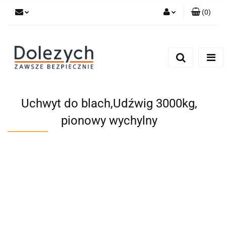
(
0
)
Zaloguj się
Zarejestruj się
Dodaj zgłoszenie
Zgody cookies
Uchwyt do blach,Udźwig 3000kg,
pionowy wychylny