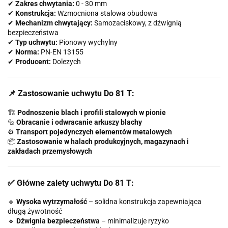
✔
Zakres chwytania:
0 - 30 mm
✔
Konstrukcja:
Wzmocniona stalowa obudowa
✔
Mechanizm chwytający:
Samozaciskowy, z dźwignią
bezpieczeństwa
✔
Typ uchwytu:
Pionowy wychylny
✔
Norma:
PN-EN 13155
✔
Producent:
Dolezych
📌 Zastosowanie uchwytu Do 81 T:
🏗️
Podnoszenie blach i profili stalowych w pionie
🔩
Obracanie i odwracanie arkuszy blachy
⚙️
Transport pojedynczych elementów metalowych
📦
Zastosowanie w halach produkcyjnych, magazynach i
zakładach przemysłowych
✅ Główne zalety uchwytu Do 81 T:
🔹
Wysoka wytrzymałość
– solidna konstrukcja zapewniająca
długą żywotność
🔹
Dźwignia bezpieczeństwa
– minimalizuje ryzyko