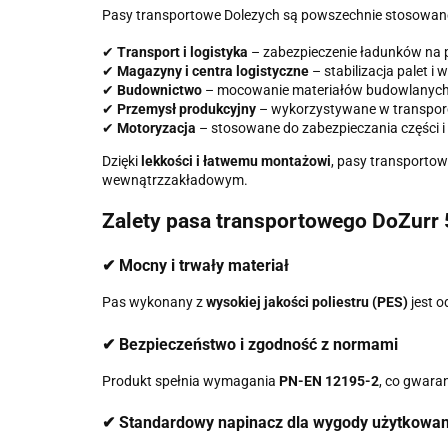
Pasy transportowe Dolezych są powszechnie stosowan
✔
Transport i logistyka
– zabezpieczenie ładunków na 
✔
Magazyny i centra logistyczne
– stabilizacja palet i
✔
Budownictwo
– mocowanie materiałów budowlanych
✔
Przemysł produkcyjny
– wykorzystywane w transpor
✔
Motoryzacja
– stosowane do zabezpieczania częśc
Dzięki
lekkości i łatwemu montażowi
, pasy transporto
wewnątrzzakładowym.
Zalety pasa transportowego DoZurr
✔ Mocny i trwały materiał
Pas wykonany z
wysokiej jakości poliestru (PES)
jest o
✔ Bezpieczeństwo i zgodność z normami
Produkt spełnia wymagania
PN-EN 12195-2
, co gwara
✔ Standardowy napinacz dla wygody użytkowan