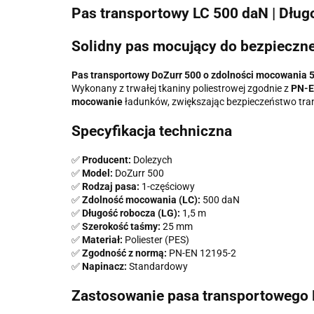
Pas transportowy LC 500 daN | Długo
Solidny pas mocujący do bezpieczn
Pas transportowy DoZurr 500 o zdolności mocowania 5
Wykonany z trwałej tkaniny poliestrowej zgodnie z
PN-E
mocowanie
ładunków, zwiększając bezpieczeństwo tra
Specyfikacja techniczna
✅
Producent:
Dolezych
✅
Model:
DoZurr 500
✅
Rodzaj pasa:
1-częściowy
✅
Zdolność mocowania (LC):
500 daN
✅
Długość robocza (LG):
1,5 m
✅
Szerokość taśmy:
25 mm
✅
Materiał:
Poliester (PES)
✅
Zgodność z normą:
PN-EN 12195-2
✅
Napinacz:
Standardowy
Zastosowanie pasa transportowego