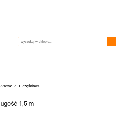
ia
Technika podnoszenia
Trawersy, wciągniki, uch
Przeglądy okresowe i serwis
enia
Trawersy, wciągniki, uchwyty
Akcesoria zawie
portowe
1- częściowe
ługość 1,5 m