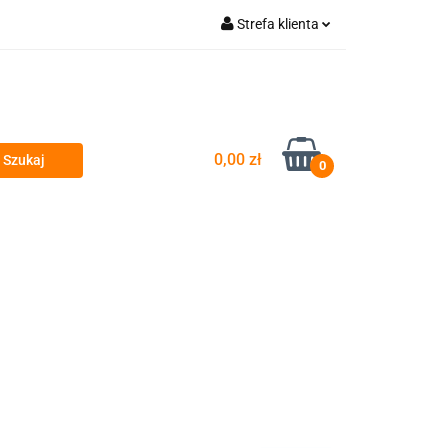
Strefa klienta
wyty
Zaloguj się
Zarejestruj się
Dodaj zgłoszenie
0,00 zł
Zgody cookies
0
si
Przeglądy okresowe i serwis