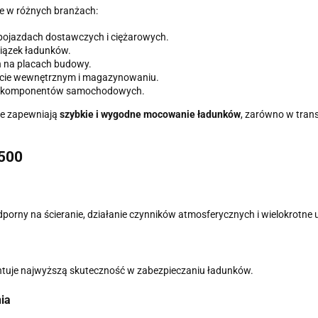
e w różnych branżach:
pojazdach dostawczych i ciężarowych.
 wiązek ładunków.
 na placach budowy.
cie wewnętrznym i magazynowaniu.
i i komponentów samochodowych.
we zapewniają
szybkie i wygodne mocowanie ładunków
, zarówno w trans
 500
dporny na ścieranie, działanie czynników atmosferycznych i wielokrotne 
ntuje najwyższą skuteczność w zabezpieczaniu ładunków.
ia