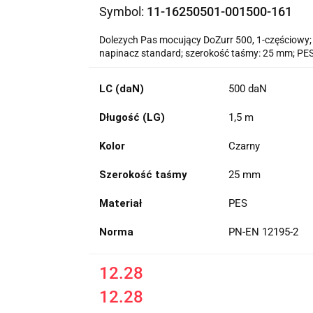
Symbol:
11-16250501-001500-161
Dolezych Pas mocujący DoZurr 500, 1-częściowy
napinacz standard; szerokość taśmy: 25 mm; PE
LC (daN)
500 daN
Długość (LG)
1,5 m
Kolor
Czarny
Szerokość taśmy
25 mm
Materiał
PES
Norma
PN-EN 12195-2
12.28
12.28