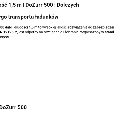
ść 1,5 m | DoZurr 500 | Dolezych
ego transportu ładunków
00 daN i długości 1,5 m
to wysokiej jakości rozwiązanie do
zabezpieczan
N 12195-2
, jest odporny na rozciąganie i ścieranie. Wyposażony w
stand
nsportu.
 DoZurr 500