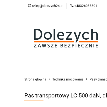
sklep@dolezych24.pl
+48326035801
Technika mocowan
Akcesoria zawiesi
Technika mocowania
Technika podnosz
Strona główna
Technika mocowania
Pasy trans
Pas transportowy LC 500 daN, d