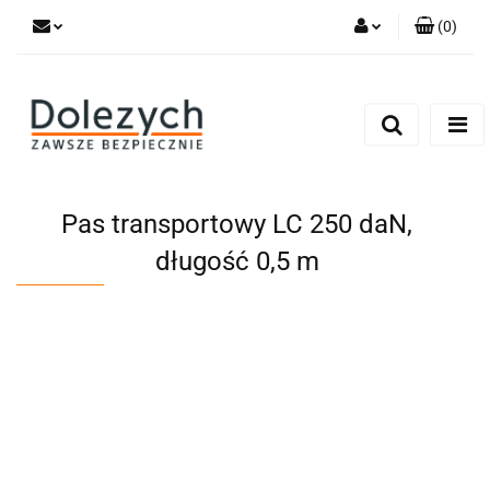
(
0
)
Zaloguj się
Zarejestruj się
Dodaj zgłoszenie
Zgody cookies
Pas transportowy LC 250 daN,
długość 0,5 m