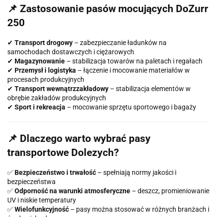
📌 Zastosowanie pasów mocujących DoZurr
250
✔
Transport drogowy
– zabezpieczanie ładunków na
samochodach dostawczych i ciężarowych
✔
Magazynowanie
– stabilizacja towarów na paletach i regałach
✔
Przemysł i logistyka
– łączenie i mocowanie materiałów w
procesach produkcyjnych
✔
Transport wewnątrzzakładowy
– stabilizacja elementów w
obrębie zakładów produkcyjnych
✔
Sport i rekreacja
– mocowanie sprzętu sportowego i bagaży
📌 Dlaczego warto wybrać pasy
transportowe Dolezych?
✅
Bezpieczeństwo i trwałość
– spełniają normy jakości i
bezpieczeństwa
✅
Odporność na warunki atmosferyczne
– deszcz, promieniowanie
UV i niskie temperatury
✅
Wielofunkcyjność
– pasy można stosować w różnych branżach i