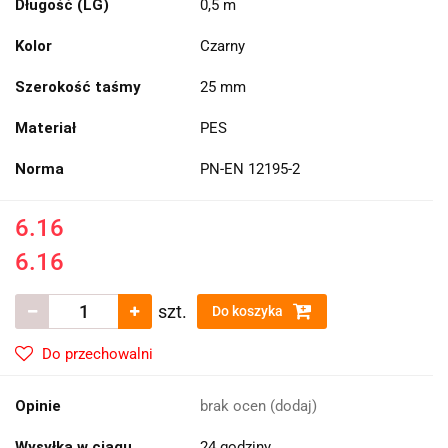
Długość (LG)
0,5 m
Kolor
Czarny
Szerokość taśmy
25 mm
Materiał
PES
Norma
PN-EN 12195-2
6.16
6.16
szt.
Do koszyka
Do przechowalni
Opinie
brak ocen
(dodaj)
Wysyłka w ciągu
24 godziny