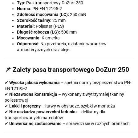
Typ:
Pas transportowy DoZurr 250
Norma:
PN-EN 12195-2
Zdolność mocowania (LC):
250 daN
Szerokość taśmy:
25 mm
Materiał:
Poliester (PES)
Długość robocza (LG):
500 mm
Mocowanie:
Klamerka
Odporność:
Na przetarcia, działanie warunków
atmosferycznych oraz oleje
📌 Zalety pasa transportowego DoZurr 250
✔
Wysoka jakość wykonania
– spełnia normy bezpieczeństwa PN-
EN 12195-2
✔
Niezawodna konstrukcja
– wykonany z wytrzymałej tkaniny
poliestrowej
✔
Lekki i poręczny
– łatwy w obsłudze, szybki w montażu
✔
Nie uszkadza powierzchni ładunku
– delikatny dla
transportowanych materiałów
✔
Uniwersalne zastosowanie
– sprawdzi się w różnych branżach