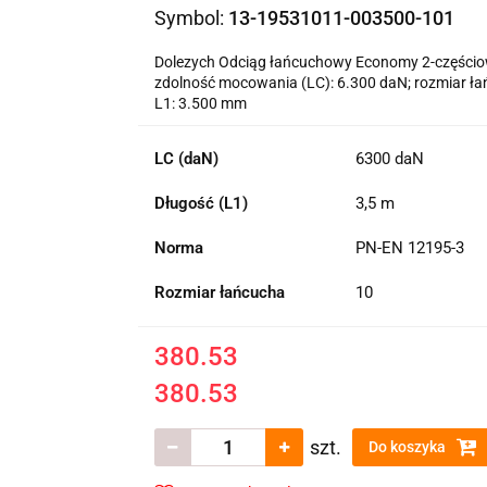
Symbol:
13-19531011-003500-101
Dolezych Odciąg łańcuchowy Economy 2-częścio
zdolność mocowania (LC): 6.300 daN; rozmiar łańc
L1: 3.500 mm
LC (daN)
6300 daN
Długość (L1)
3,5 m
Norma
PN-EN 12195-3
Rozmiar łańcucha
10
380.53
380.53
szt.
Do koszyka