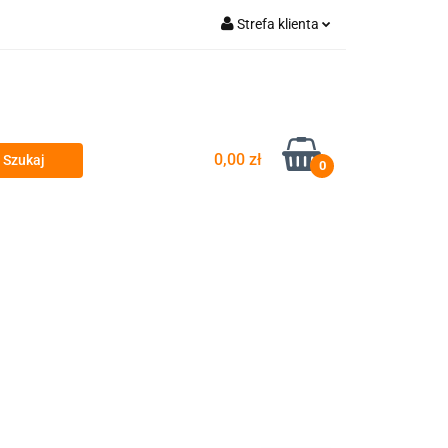
Strefa klienta
wyty
Zaloguj się
Zarejestruj się
Dodaj zgłoszenie
0,00 zł
Zgody cookies
0
si
Przeglądy okresowe i serwis