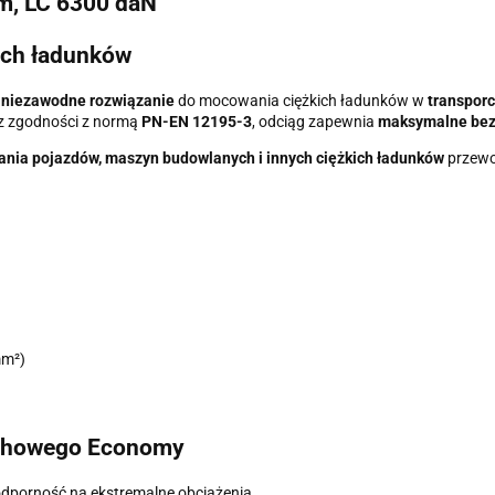
m, LC 6300 daN
ich ładunków
i niezawodne rozwiązanie
do mocowania ciężkich ładunków w
transporc
z zgodności z normą
PN-EN 12195-3
, odciąg zapewnia
maksymalne bezp
zania pojazdów, maszyn budowlanych i innych ciężkich ładunków
przewo
mm²)
uchowego Economy
 odporność na ekstremalne obciążenia