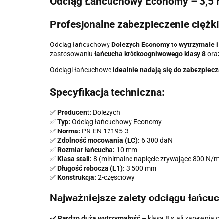
Odciąg Łańcuchowy Economy – 3,5 
Profesjonalne zabezpieczenie ciężk
Odciąg łańcuchowy
Dolezych Economy
to
wytrzymałe 
zastosowaniu
łańcucha krótkoogniwowego klasy 8
ora
Odciągi łańcuchowe
idealnie nadają się do zabezpiec
Specyfikacja techniczna:
✅
Producent:
Dolezych
✅
Typ:
Odciąg łańcuchowy Economy
✅
Norma:
PN-EN 12195-3
✅
Zdolność mocowania (LC):
6 300 daN
✅
Rozmiar łańcucha:
10 mm
✅
Klasa stali:
8 (minimalne napięcie zrywające 800 N/
✅
Długość robocza (L1):
3 500 mm
✅
Konstrukcja:
2-częściowy
Najważniejsze zalety odciągu łańc
✔️
Bardzo duża wytrzymałość
– klasa 8 stali zapewnia