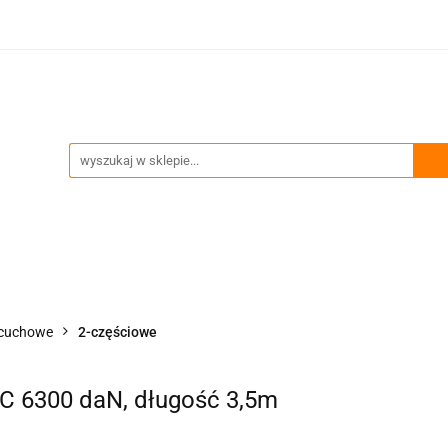
ia
Technika podnoszenia
Trawersy, wciągniki, uch
Przeglądy okresowe i serwis
enia
Trawersy, wciągniki, uchwyty
Akcesoria zawie
ńcuchowe
2-częściowe
C 6300 daN, długość 3,5m