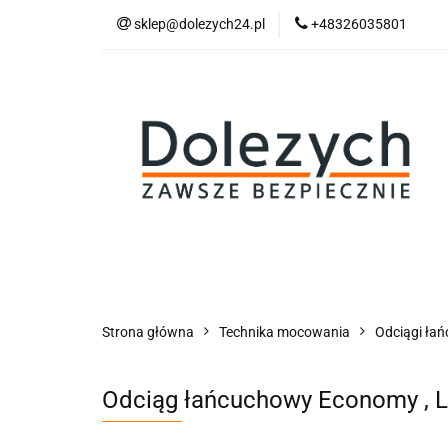
sklep@dolezych24.pl
+48326035801
Technika mocowan
Akcesoria zawiesi
Technika mocowania
Technika podnosz
Strona główna
Technika mocowania
Odciągi ła
Odciąg łańcuchowy Economy , L