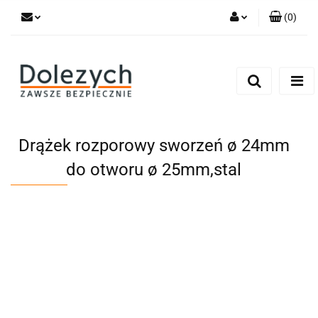
(
0
)
Zaloguj się
Zarejestruj się
Dodaj zgłoszenie
Zgody cookies
Drążek rozporowy sworzeń ø 24mm
do otworu ø 25mm,stal