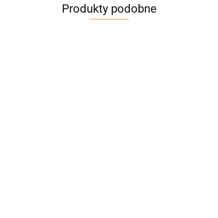
Produkty podobne
Belka listwa rozporowa
Drążek rozporowy 2350-2720
naburtowa 2400-2700 mm
mm,fi 38mm, stalowy
211.56
126.69